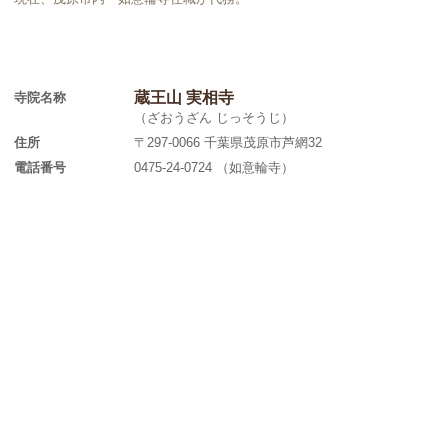
蔵王山 実相寺
寺院名称
（ざおうざん じっそうじ）
住所
〒297-0066 千葉県茂原市芦網32
電話番号
0475-24-0724 （如意輪寺）