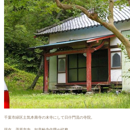
千葉市緑区土気本壽寺の末寺にして日什門流の寺院。
現在、茂原市内 如意輪寺住職が代務。