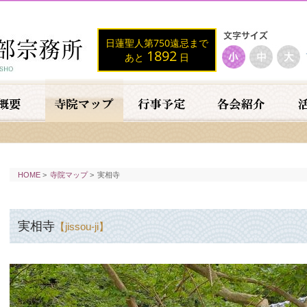
日蓮聖人第750遠忌まで
1892
あと
日
HOME
>
寺院マップ
>
実相寺
実相寺
【jissou-ji】