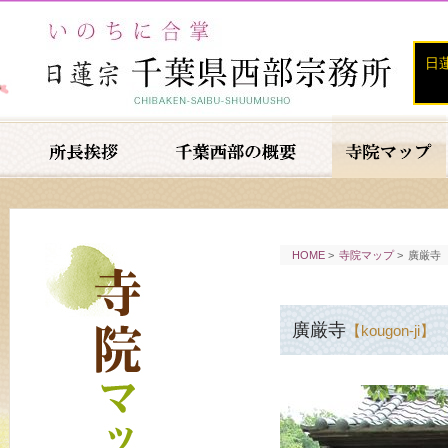
日
HOME
>
寺院マップ
>
廣厳寺
廣厳寺
【kougon-ji】