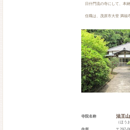
日什門流の寺にして、本納
住職は、茂原市大登 満福
法王山
寺院名称
（ほう
住所
〒297-