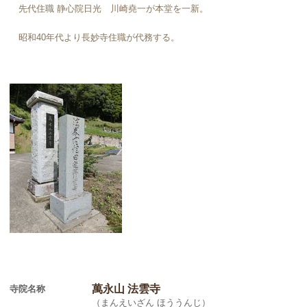
先代住職 静心院日光 川崎堯一が本堂を一新。
昭和40年代より長妙寺住職が代務する。
萬永山 法雲寺
寺院名称
（まんえいざん ほううんじ）