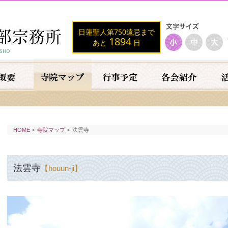
日蓮聖人第750遠忌まで
1894
あと
日
HOME
>
寺院マップ
>
法雲寺
法雲寺
【houun-ji】