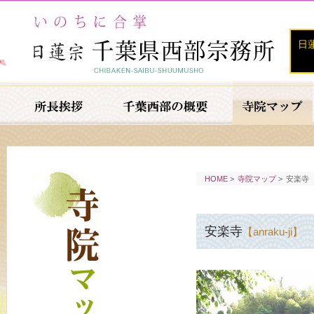
日
HOME
>
寺院マップ
>
安楽寺
安楽寺
【anraku-ji】