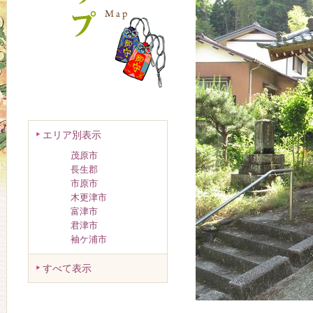
エリア別表示
茂原市
長生郡
市原市
木更津市
富津市
君津市
袖ケ浦市
すべて表示