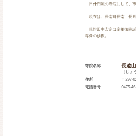
日什門流の寺院にして、市
現在は、長南町長南 長圓
現燈田中宏定は宗祖御降誕8
尊像の修復。
長遠山
寺院名称
（じょ
住所
〒297
電話番号
0475-