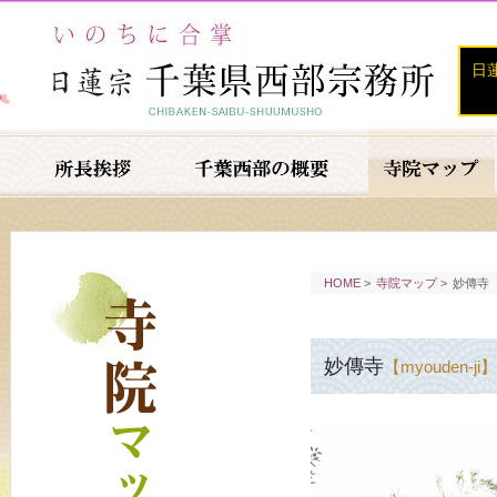
日
HOME
>
寺院マップ
>
妙傳寺
妙傳寺
【myouden-ji】