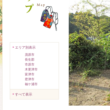
エリア別表示
茂原市
長生郡
市原市
木更津市
富津市
君津市
袖ケ浦市
すべて表示