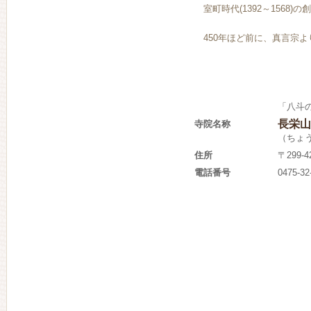
室町時代(1392～1568)の
450年ほど前に、真言宗よ
「八斗
長栄山
寺院名称
（ちょ
住所
〒299
電話番号
0475-