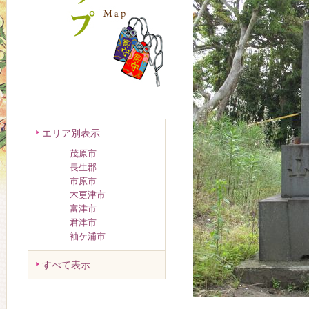
エリア別表示
茂原市
長生郡
市原市
木更津市
富津市
君津市
袖ケ浦市
すべて表示