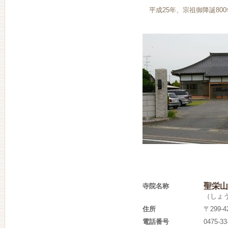
平成25年、宗祖御降誕80
聖栄山
寺院名称
（しょ
住所
〒299
電話番号
0475-33