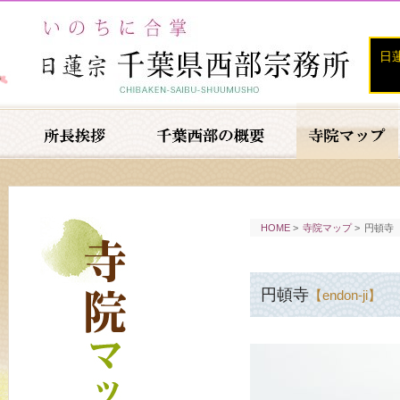
日
HOME
>
寺院マップ
>
円頓寺
円頓寺
【endon-ji】