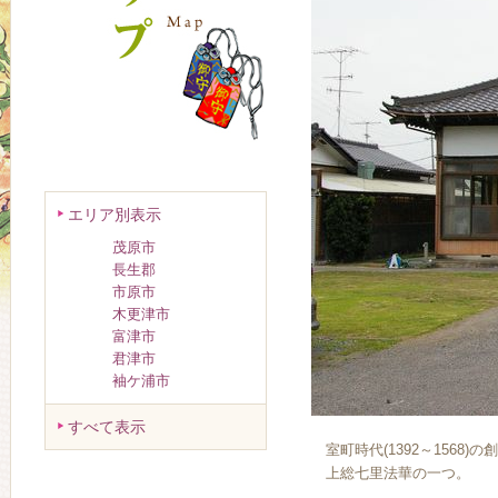
エリア別表示
茂原市
長生郡
市原市
木更津市
富津市
君津市
袖ケ浦市
すべて表示
室町時代(1392～1568
上総七里法華の一つ。