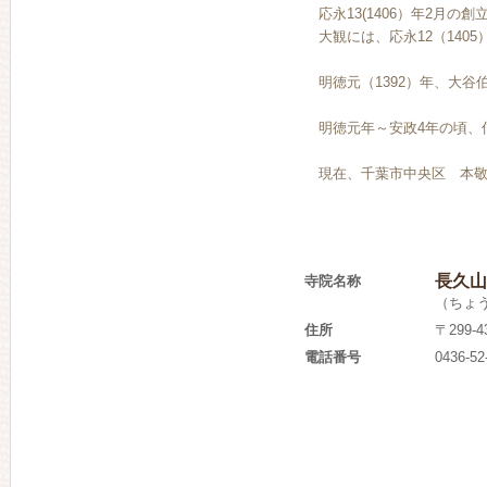
応永13(1406）年2月の
大観には、応永12（1405
明徳元（1392）年、大谷
明徳元年～安政4年の頃、
現在、千葉市中央区 本敬
長久山
寺院名称
（ちょ
住所
〒299
電話番号
0436-