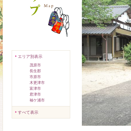
エリア別表示
茂原市
長生郡
市原市
木更津市
富津市
君津市
袖ケ浦市
すべて表示