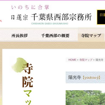
日
HOME
>
寺院マップ
>
陽光寺
陽光寺
【youkou-ji】