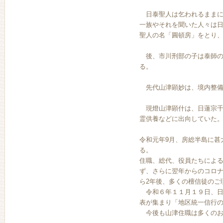
日泰聖人は乞われるままに
一族やそれを聞いた人々は
聖人の名「圓頓房」をとり
後、市川刑部の子は泰師の
る。
先代山津顕妙は、境内整備
現燈山津顕什は、日蓮宗千
霊供養などに出向していた
令和元年9月、房総半島に甚
る。
住職、総代、役員たちによ
ず、さらに翌年からのコロ
ら2年後、多くの檀信徒のご
令和６年１１月１９日、日
表が集まり「地区統一信行
今後も山津住職は多くのお