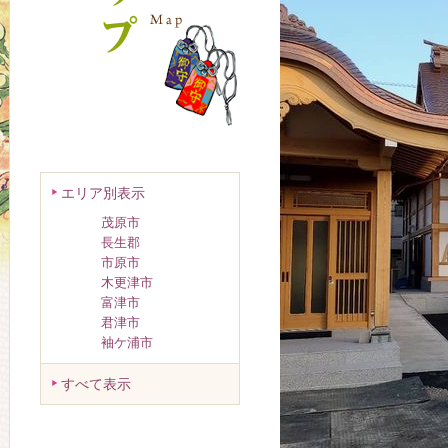
エリア別表示
茂原市
長生郡
市原市
木更津市
富津市
君津市
袖ケ浦市
すべて表示