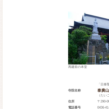
再建前の本堂
「日泰
泰廣山
寺院名称
（たい
住所
〒290-
電話番号
0436-41