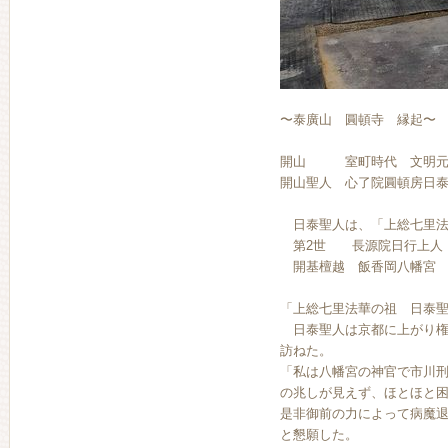
〜泰廣山 圓頓寺 縁起〜
開山 室町時代 文明元年（
開山聖人 心了院圓頓房日泰聖
日泰聖人は、「上総七里法
第2世 長源院日行上人 
開基檀越 飯香岡八幡宮 
「上総七里法華の祖 日泰
日泰聖人は京都に上がり権
訪ねた。
「私は八幡宮の神官で市川
の兆しが見えず、ほとほと
是非御前の力によって病魔
と懇願した。