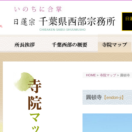
日
HOME
>
寺院マップ
>
圓頓寺
圓頓寺
【endon-ji】