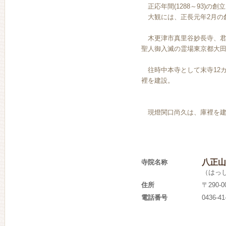
正応年間(1288～93)の
大観には、正長元年2月の
木更津市真里谷妙長寺、君
聖人御入滅の霊場東京都大
往時中本寺として末寺12カ
裡を建設。
現燈関口尚久は、庫裡を建設
八正山
寺院名称
（はっ
住所
〒290-
電話番号
0436-41