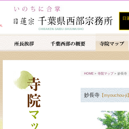
日
HOME
>
寺院マップ
>
妙長寺
妙長寺
【myouchou-ji