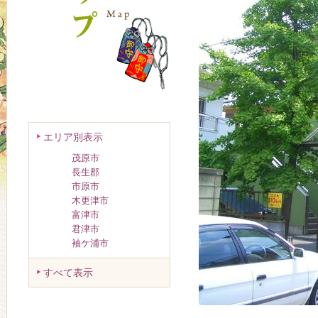
エリア別表示
茂原市
長生郡
市原市
木更津市
富津市
君津市
袖ケ浦市
すべて表示