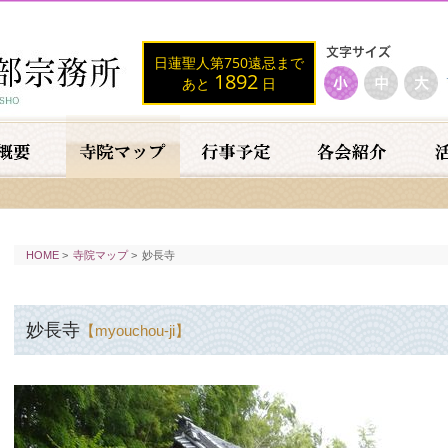
日蓮聖人第750遠忌まで
1892
あと
日
HOME
>
寺院マップ
>
妙長寺
妙長寺
【myouchou-ji】