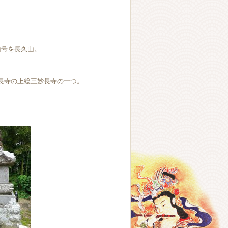
山号を長久山。
長寺の上総三妙長寺の一つ。