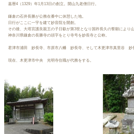
嘉暦4（1329）年1月13日の創立。開山九老僧日行。
鎌倉の石井長勝が公務在番中に休憩した地。
日行がここに一宇を建て妙音院を開創。
その後、大塔宮護良親王の子日叡が第3世となり国祚長久の誓願により
神奈川県鎌倉の長勝寺の頭字をとり寺号を妙長寺と公称。
君津市浦田 妙長寺、市原市八幡 妙長寺、そして木更津市真里谷 妙
現在、木更津市中央 光明寺住職が代務をする。