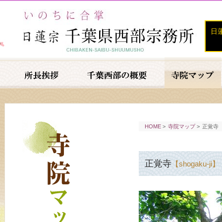
日
HOME
>
寺院マップ
>
正覚寺
正覚寺
【shogaku-ji】