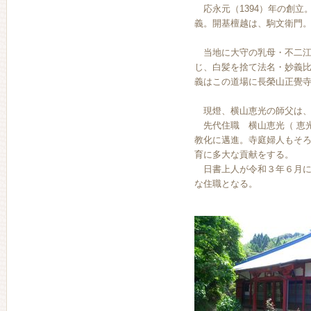
応永元（1394）年の創立
義。開基檀越は、駒文衛門
当地に大守の乳母・不二江
じ、白髪を捨て法名・妙義
義はこの道場に長榮山正覺寺
現燈、横山恵光の師父は、
先代住職 横山恵光（ 恵
教化に邁進。寺庭婦人もそ
育に多大な貢献をする。
日書上人が令和３年６月に
な住職となる。