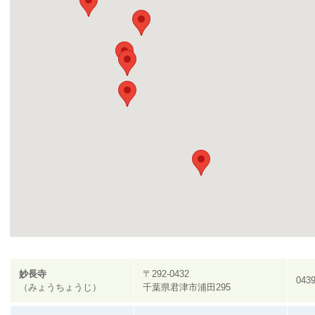
妙長寺
〒292-0432
0439
（みょうちょうじ）
千葉県君津市浦田295