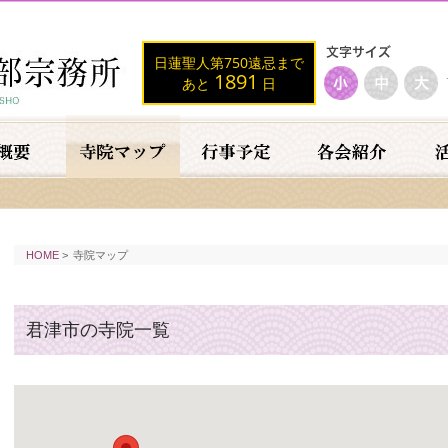
日蓮聖人第750遠忌まで
1891
あと
日
HOME
>
寺院マップ
君津市の寺院一覧