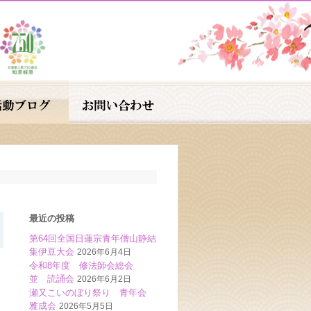
最近の投稿
第64回全国日蓮宗青年僧山静結
集伊豆大会
2026年6月4日
令和8年度 修法師会総会
並 読誦会
2026年6月2日
瀬又こいのぼり祭り 青年会
雅成会
2026年5月5日