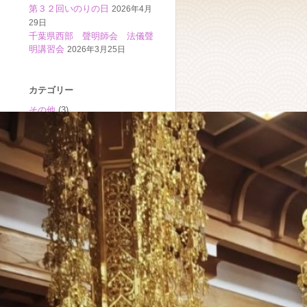
第３２回いのりの日
2026年4月
29日
千葉県西部 聲明師会 法儀聲
明講習会
2026年3月25日
カテゴリー
その他
(3)
信行会
(32)
修法師会
(10)
和讃振興会
(5)
宗務所
(82)
寺庭婦人会
(2)
布教師会
(5)
教化センター
(3)
檀信徒協議会
(3)
社教会
(8)
聲明師会
(11)
部経会
(3)
雅成会
(5)
青年会
(33)