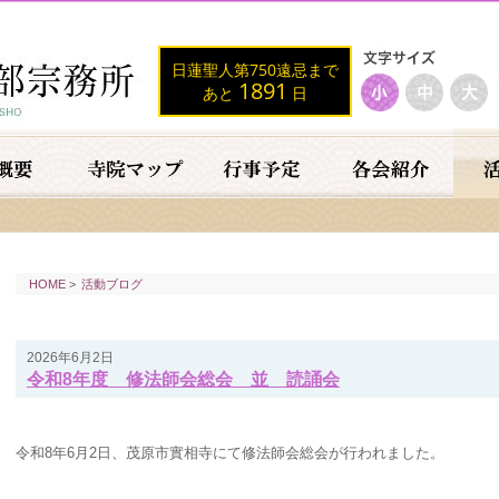
日蓮聖人第750遠忌まで
1891
あと
日
HOME
>
活動ブログ
2026年6月2日
令和8年度 修法師会総会 並 読誦会
令和8年6月2日、茂原市實相寺にて修法師会総会が行われました。