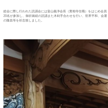
総会に際し行われた読誦会には畠山義浄会長（實相寺住職）をはじめ会員
20名が参加し、御祈祷経の読誦また木剣手合わせを行い、世界平和、会運
の隆昌等を祈念致しました。