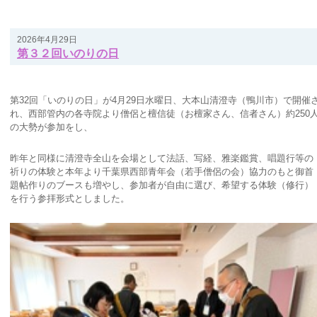
2026年4月29日
第３２回いのりの日
第32回「いのりの日」が4月29日水曜日、大本山清澄寺（鴨川市）で開催
れ、西部管内の各寺院より僧侶と檀信徒（お檀家さん、信者さん）約250
の大勢が参加をし、
昨年と同様に清澄寺全山を会場として法話、写経、雅楽鑑賞、唱題行等の
祈りの体験と本年より千葉県西部青年会（若手僧侶の会）協力のもと御首
題帖作りのブースも増やし、参加者が自由に選び、希望する体験（修行）
を行う参拝形式としました。