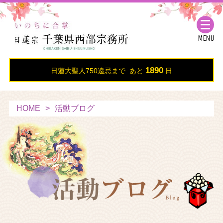
MENU
1890
日蓮大聖人750遠忌まで あと
日
HOME
活動ブログ