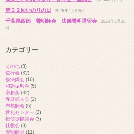
第３２回いのりの日
2026年4月29日
千葉県西部 聲明師会 法儀聲明講習会
2026年3月25
日
カテゴリー
その他
(3)
信行会
(32)
修法師会
(10)
和讃振興会
(5)
宗務所
(82)
寺庭婦人会
(2)
布教師会
(5)
教化センター
(3)
檀信徒協議会
(3)
社教会
(8)
聲明師会
(11)