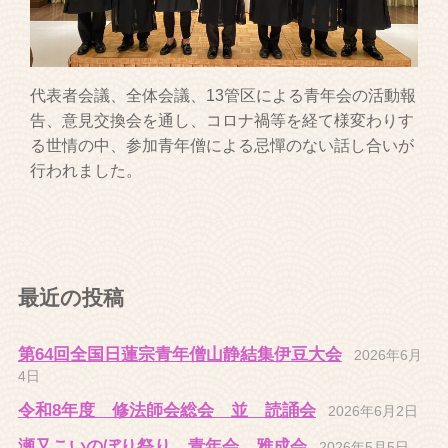
代表者会議、全体会議、13管区による青年会の活動報
告、意見交換会を通し、コロナ禍等を経て様変わりす
る世情の中、参加青年僧による忌憚のない話し合いが
行われました。
最近の投稿
第64回全国日蓮宗青年僧山静結集伊豆大会
2026年6月
4日
令和8年度 修法師会総会 並 読誦会
2026年6月2日
瀬又こいのぼり祭り 青年会 雅成会
2026年5月5日