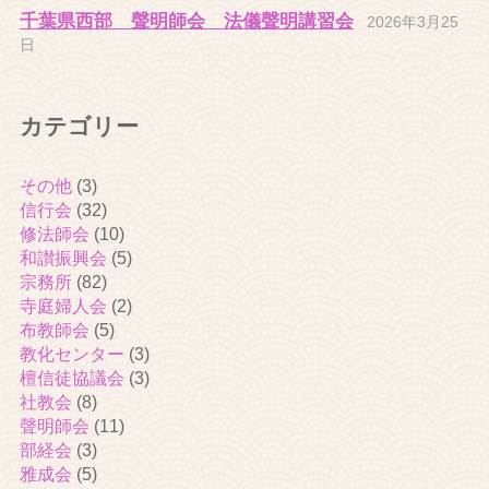
千葉県西部 聲明師会 法儀聲明講習会
2026年3月25
日
カテゴリー
その他
(3)
信行会
(32)
修法師会
(10)
和讃振興会
(5)
宗務所
(82)
寺庭婦人会
(2)
布教師会
(5)
教化センター
(3)
檀信徒協議会
(3)
社教会
(8)
聲明師会
(11)
部経会
(3)
雅成会
(5)