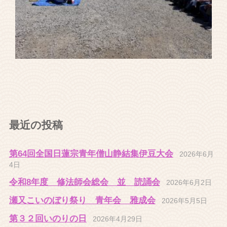
最近の投稿
第64回全国日蓮宗青年僧山静結集伊豆大会
2026年6月
4日
令和8年度 修法師会総会 並 読誦会
2026年6月2日
瀬又こいのぼり祭り 青年会 雅成会
2026年5月5日
第３２回いのりの日
2026年4月29日