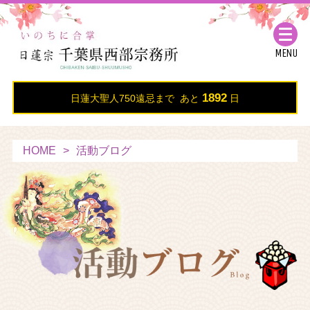
MENU
1892
日蓮大聖人750遠忌まで あと
日
HOME
活動ブログ