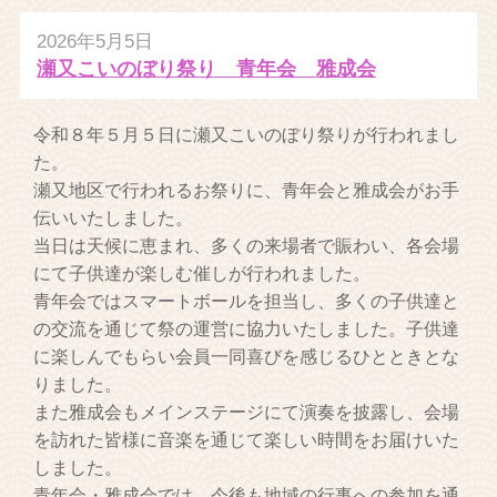
2026年5月5日
瀬又こいのぼり祭り 青年会 雅成会
令和８年５月５日に瀬又こいのぼり祭りが行われまし
た。
瀬又地区で行われるお祭りに、青年会と雅成会がお手
伝いいたしました。
当日は天候に恵まれ、多くの来場者で賑わい、各会場
にて子供達が楽しむ催しが行われました。
青年会ではスマートボールを担当し、多くの子供達と
の交流を通じて祭の運営に協力いたしました。子供達
に楽しんでもらい会員一同喜びを感じるひとときとな
りました。
また雅成会もメインステージにて演奏を披露し、会場
を訪れた皆様に音楽を通じて楽しい時間をお届けいた
しました。
青年会・雅成会では、今後も地域の行事への参加を通