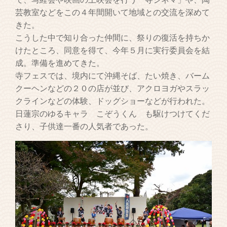
芸教室などをこの４年間開いて地域との交流を深めて
きた。
こうした中で知り合った仲間に、祭りの復活を持ちか
けたところ、同意を得て、今年５月に実行委員会を結
成。準備を進めてきた。
寺フェスでは、境内にて沖縄そば、たい焼き、バーム
クーヘンなどの２０の店が並び、アクロヨガやスラッ
クラインなどの体験、ドッグショーなどが行われた。
日蓮宗のゆるキャラ こぞうくん も駆けつけてくだ
さり、子供達一番の人気者であった。