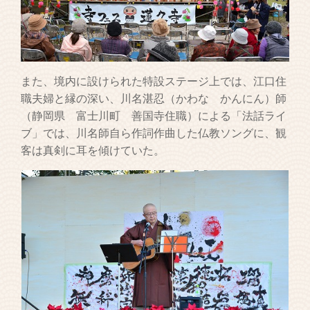
また、境内に設けられた特設ステージ上では、江口住
職夫婦と縁の深い、川名湛忍（かわな かんにん）師
（静岡県 富士川町 善国寺住職）による「法話ライ
ブ」では、川名師自ら作詞作曲した仏教ソングに、観
客は真剣に耳を傾けていた。