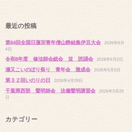
最近の投稿
第64回全国日蓮宗青年僧山静結集伊豆大会
2026年6月
4日
令和8年度 修法師会総会 並 読誦会
2026年6月2日
瀬又こいのぼり祭り 青年会 雅成会
2026年5月5日
第３２回いのりの日
2026年4月29日
千葉県西部 聲明師会 法儀聲明講習会
2026年3月25
日
カテゴリー