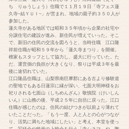
ち りゅうしょう）住職で１１月１９日「寺フェス蓮
久寺~結ＹＵＩ~」が営まれ、地域の親子約３５０人が
参加した。
蓮久寺がある地区では昭和３５年頃から企業の社宅や
分譲住宅の建設が進み、新住民が増えていった。そこ
で、新旧の住民の交流を図ろうと、当時住職 江口隆
祥前住職が昭和５９年から「蓮久寺まつり」を開催。
檀家もスタッフとして協力し、盛大に行っていた。た
だ、運営側の負担が大きくなり、祭りは平成３年を最
後に途切れていた。
江口隆晶住職は、山梨県南巨摩郡にある古より修験道
の聖地でもある日蓮宗に縁が深い、七面大明神様をお
祀りされる七面山（しちめんざん）敬慎院（けいしん
いん）に山務の後、平成２５年に自坊に戻った。江口
住職が感じたのは、住民の結びつきが以前より薄れて
いたことだった。「もう一度、人と人との心がつなが
り、活気に満ちた地域にしたい」と考え、本堂を使っ
て、写経会や映画の上映会を行う「寺シネマ」や、陶