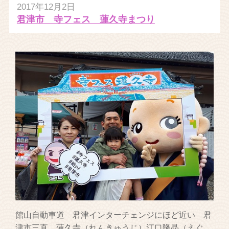
2017年12月2日
君津市 寺フェス 蓮久寺まつり
館山自動車道 君津インターチェンジにほど近い 君
津市三直 蓮久寺（れんきゅうじ）江口隆晶（えぐ