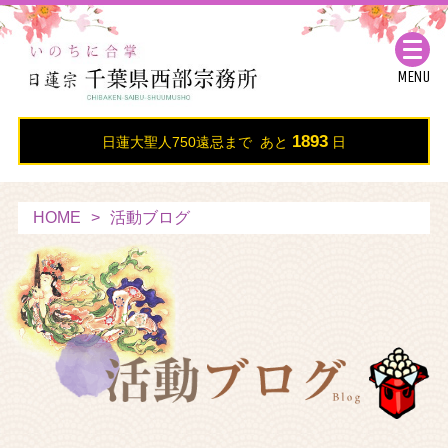
MENU
1893
日蓮大聖人750遠忌まで あと
日
HOME
活動ブログ