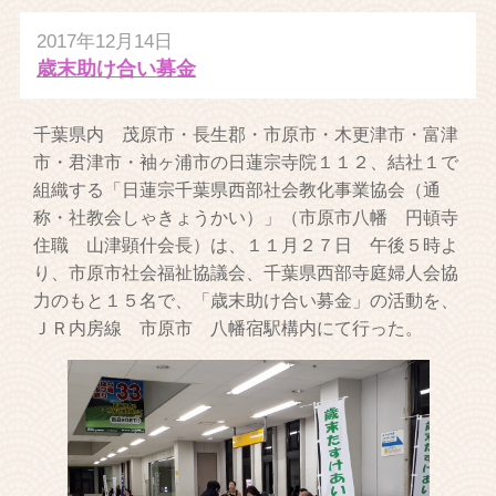
2017年12月14日
歳末助け合い募金
千葉県内 茂原市・長生郡・市原市・木更津市・富津
市・君津市・袖ヶ浦市の日蓮宗寺院１１２、結社１で
組織する「日蓮宗千葉県西部社会教化事業協会（通
称・社教会しゃきょうかい）」（市原市八幡 円頓寺
住職 山津顕什会長）は、１１月２７日 午後５時よ
り、市原市社会福祉協議会、千葉県西部寺庭婦人会協
力のもと１５名で、「歳末助け合い募金」の活動を、
ＪＲ内房線 市原市 八幡宿駅構内にて行った。