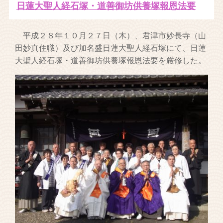
日蓮大聖人経石塚・道善御坊供養塚報恩法要
平成２８年１０月２７日（木）、君津市妙長寺（山
田妙真住職）及び加名盛日蓮大聖人経石塚にて、日蓮
大聖人経石塚・道善御坊供養塚報恩法要を厳修した。