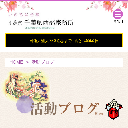
MENU
1892
日蓮大聖人750遠忌まで あと
日
HOME
活動ブログ