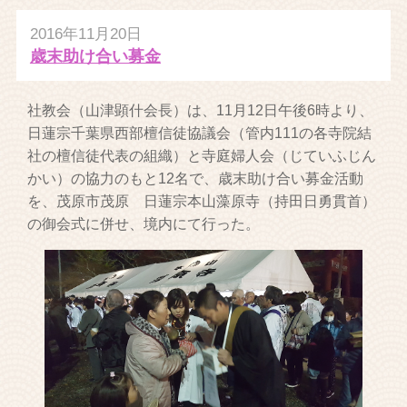
2016年11月20日
歳末助け合い募金
社教会（山津顕什会長）は、11月12日午後6時より、
日蓮宗千葉県西部檀信徒協議会（管内111の各寺院結
社の檀信徒代表の組織）と寺庭婦人会（じていふじん
かい）の協力のもと12名で、歳末助け合い募金活動
を、茂原市茂原 日蓮宗本山藻原寺（持田日勇貫首）
の御会式に併せ、境内にて行った。