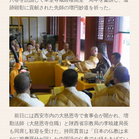
跡顕彰に貢献された先師の増円妙道を祈った。
前日には西安市内の大慈恩寺で食事会が開かれ、増
勤法師（大慈恩寺住職）と陜西省宗教局の李暁建局長
も同席し歓迎を受けた。持田貫首は「日本の仏教は未
だに鳩摩羅什が訳した中国語の仏典でお経をあげてい