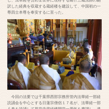
し、法華経を含め全世界に現存する羅什三蔵法師の翻
訳した経典を収蔵する蔵経楼を建設して、中国初の一
尊四士本尊を奉安するに至った。
今回の法要では千葉県西部宗務所管内法華経一部経
読誦会を中心とする日蓮宗僧侶１７名が、法華経一部
八巻を読誦して草堂寺蔵経楼開堂一周年を慶讃し、遺