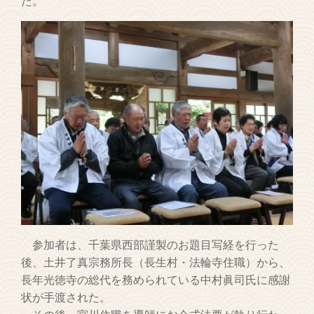
た。
参加者は、千葉県西部謹製のお題目写経を行った
後、土井了真宗務所長（長生村・法輪寺住職）から、
長年光徳寺の総代を務められている中村眞司氏に感謝
状が手渡された。