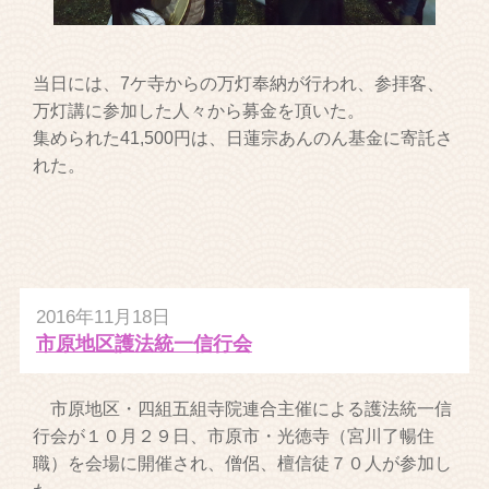
当日には、7ケ寺からの万灯奉納が行われ、参拝客、
万灯講に参加した人々から募金を頂いた。
集められた41,500円は、日蓮宗あんのん基金に寄託さ
れた。
2016年11月18日
市原地区護法統一信行会
市原地区・四組五組寺院連合主催による護法統一信
行会が１０月２９日、市原市・光徳寺（宮川了暢住
職）を会場に開催され、僧侶、檀信徒７０人が参加し