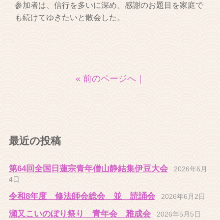
参加者は、信行を多いに深め、感謝のお題目を家庭で
も続けてゆきたいと散会した。
« 前のページへ
｜
最近の投稿
第64回全国日蓮宗青年僧山静結集伊豆大会
2026年6月
4日
令和8年度 修法師会総会 並 読誦会
2026年6月2日
瀬又こいのぼり祭り 青年会 雅成会
2026年5月5日