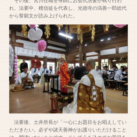
その後、宮川住職を導師にお会式法要が執り行わ
れ、法要中、檀信徒を代表し、光徳寺の塙善一郎総代
から誓願文が読み上げられた。
法要後、土井所長が「一心にお題目をお唱えしてい
ただきたい。必ずや諸天善神がお護りいただけること