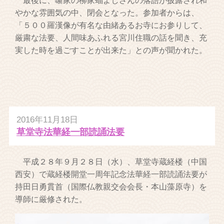
最後に、噺家の柳家蝠よしさんの落語が披露され和
やかな雰囲気の中、閉会となった。参加者からは、
「５００羅漢像が有名な由緒あるお寺にお参りして、
厳粛な法要、人間味あふれる宮川住職の話を聞き、充
実した時を過ごすことが出来た」との声が聞かれた。
2016年11月18日
草堂寺法華経一部読誦法要
平成２８年９月２８日（水）、草堂寺蔵経楼（中国
西安）で蔵経楼開堂一周年記念法華経一部読誦法要が
持田日勇貫首（国際仏教親交会会長・本山藻原寺）を
導師に厳修された。