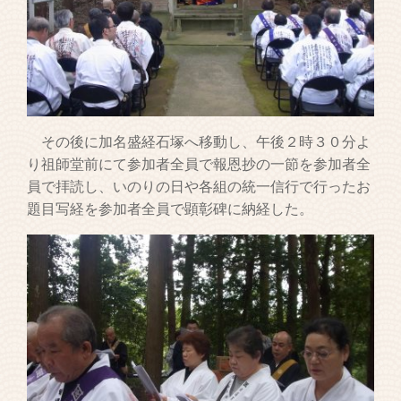
その後に加名盛経石塚へ移動し、午後２時３０分よ
り祖師堂前にて参加者全員で報恩抄の一節を参加者全
員で拝読し、いのりの日や各組の統一信行で行ったお
題目写経を参加者全員で顕彰碑に納経した。