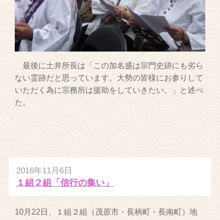
最後に土井所長は「この加名盛は宗門史跡にも劣ら
ない霊跡だと思っています。大勢の皆様にお参りして
いただく為に宗務所は援助をしていきたい。」と述べ
た。
2016年11月6日
１組２組「信行の集い」
10月22日、１組２組（茂原市・長柄町・長南町）地