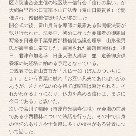
区寺院連合会主催の地区統一信行会「信行の集い」が
大網白里市の日蓮宗本山正法寺（畠山日慶貫首）で開
催され、僧侶檀信徒60人が参加した。
開会式の後、畠山貫首を導師に厳粛ある御開帳法要が
執り行われた。法要中、初めに行った参加者の御題目
写経を日蓮宗千葉県西部檀信徒協議会理事 山形俊男
氏が御宝前に奉安した。書写された御題目写経は、後
日、君津市加名盛 日蓮大聖人經塚 並 道善御房供
養塚の納経塔に納める予定となっている。
ご親教では畠山貫首が「凡仏一如（ぼんぶついちに
ょ）」という言葉に触れ「お互い凡夫であればいがみ
あうが、片方が仏の心を持てば喧嘩は避けられる。そ
れがわかるようになり、仏力を高める信行は、まさに
今日である」と説いた。
次いで宮川了暢師（市原市光德寺住職）が会場の前身
である小西檀林について法話を行った。その中で自身
の信仰のあり方や千葉県に多くの檀林がある背景につ
いて話した。