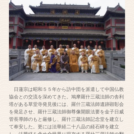
日蓮宗は昭和５５年から訪中団を派遣して中国仏教
協会との交流を深めてきた。鳩摩羅什三蔵法師の舎利
塔がある草堂寺発見後には、羅什三蔵法師遺跡顕彰会
を発足させ、羅什三蔵法師御尊像開眼法要を金子日威
管長導師のもと厳修し、羅什三蔵法師記念堂を建立し
て奉安した。更には法華経二十八品の経石碑を建立