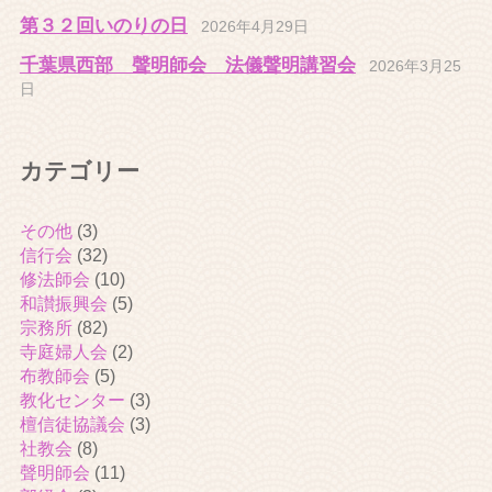
第３２回いのりの日
2026年4月29日
千葉県西部 聲明師会 法儀聲明講習会
2026年3月25
日
カテゴリー
その他
(3)
信行会
(32)
修法師会
(10)
和讃振興会
(5)
宗務所
(82)
寺庭婦人会
(2)
布教師会
(5)
教化センター
(3)
檀信徒協議会
(3)
社教会
(8)
聲明師会
(11)