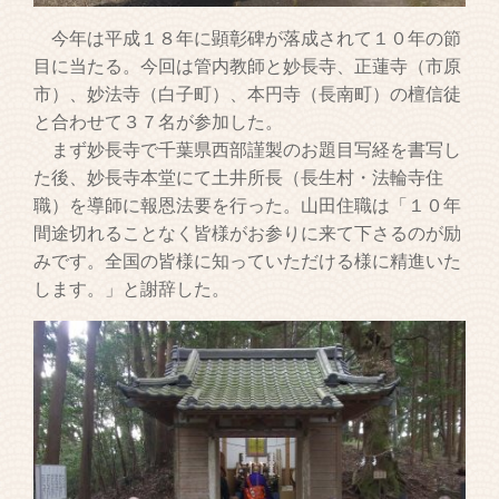
今年は平成１８年に顕彰碑が落成されて１０年の節
目に当たる。今回は管内教師と妙長寺、正蓮寺（市原
市）、妙法寺（白子町）、本円寺（長南町）の檀信徒
と合わせて３７名が参加した。
まず妙長寺で千葉県西部謹製のお題目写経を書写し
た後、妙長寺本堂にて土井所長（長生村・法輪寺住
職）を導師に報恩法要を行った。山田住職は「１０年
間途切れることなく皆様がお参りに来て下さるのが励
みです。全国の皆様に知っていただける様に精進いた
します。」と謝辞した。