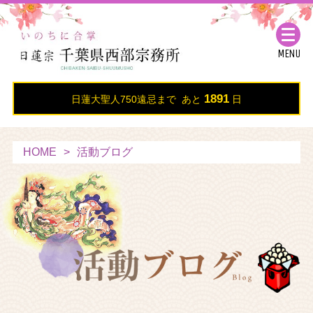
MENU
1891
日蓮大聖人750遠忌まで あと
日
HOME
活動ブログ