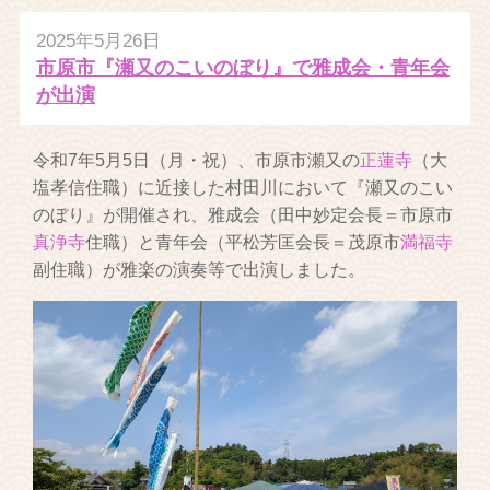
2025年5月26日
市原市『瀬又のこいのぼり』で雅成会・青年会
が出演
令和7年5月5日（月・祝）、市原市瀬又の
正蓮寺
（大
塩孝信住職）に近接した村田川において『瀬又のこい
のぼり』が開催され、雅成会（田中妙定会長＝市原市
真浄寺
住職）と青年会（平松芳匡会長＝茂原市
満福寺
副住職）が雅楽の演奏等で出演しました。