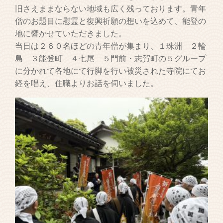
旧さえままならない地域も広く残っております。青年
僧のお題目に慰霊と復興祈願の想いを込めて、能登の
地に響かせていただきました。
当日は２６０名ほどの青年僧が集まり、１珠洲 ２輪
島 ３能登町 ４七尾 ５門前・志賀町の５グループ
に分かれて各地にて行脚を行い被災された寺院にてお
経を唱え、住職よりお話を伺いました。