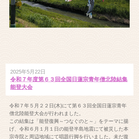
2025年5月22日
令和７年度第６３回全国日蓮宗青年僧北陸結集
能登大会
令和７年５月２２日(木)にて第６３回全国日蓮宗青年
僧北陸能登大会が行われました。
この結集は「能登復興～つなぐのと～」をテーマに揚
げ、令和６月１月１日の能登半島地震にて被災した本
宗寺院と周辺地域にて唱題行脚を行いました。未だ復