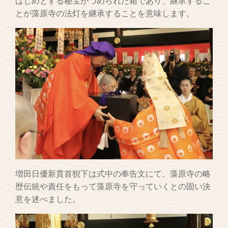
はじめとする秘宝がつめられた箱であり、継承するこ
とが藻原寺の法灯を継承することを意味します。
増田日優新貫首猊下は式中の奉告文にて、藻原寺の略
歴伝統や責任をもって藻原寺を守っていくとの固い決
意を述べました。