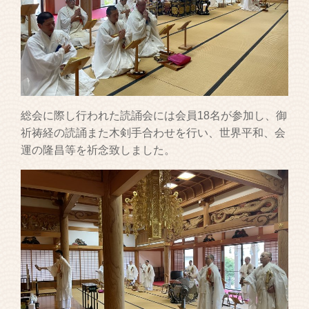
総会に際し行われた読誦会には会員18名が参加し、御
祈祷経の読誦また木剣手合わせを行い、世界平和、会
運の隆昌等を祈念致しました。