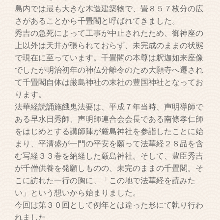
島内では最も大きな木造建築物で、畳８５７枚分の広
さがあることから千畳閣と呼ばれてきました。
秀吉の急死によって工事が中止されたため、御神座の
上以外は天井が張られておらず、未完成のままの状態
で現在に至っています。千畳閣の本尊は釈迦如来座像
でしたが明治初年の神仏分離令のため大願寺へ遷され
て千畳閣自体は厳島神社の末社の豊国神社となってお
ります。
法華経読誦施餓鬼法要は、平成７年当時、声明導師で
ある早水日秀師、声明師連合会会長である南條孝仁師
をはじめとする講師陣が厳島神社を参詣したことに始
まり、平清盛が一門の平安を願って法華経２８品を含
む写経３３巻を納経した厳島神社。そして、豊臣秀吉
が千僧供養を発願しものの、未完のままの千畳閣。そ
こに訪れた一行の胸に、「この地で法華経を読みた
い」という想いから始まりました。
今回は第３０回として例年とは違った形にて執り行わ
れました