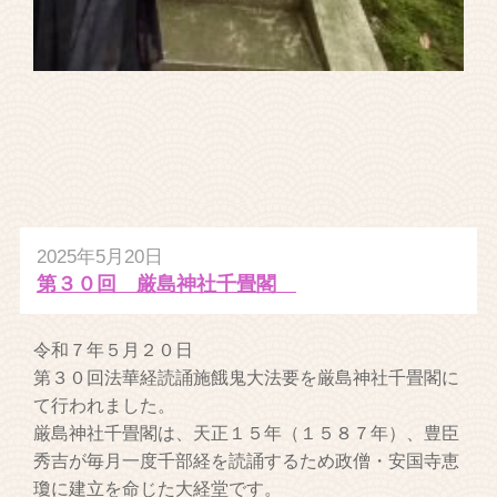
2025年5月20日
第３０回 厳島神社千畳閣
令和７年５月２０日
第３０回法華経読誦施餓鬼大法要を厳島神社千畳閣に
て行われました。
厳島神社千畳閣は、天正１５年（１５８７年）、豊臣
秀吉が毎月一度千部経を読誦するため政僧・安国寺恵
瓊に建立を命じた大経堂です。