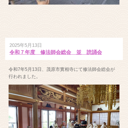
2025年5月13日
令和７年度 修法師会総会 並 読誦会
令和7年5月13日、茂原市實相寺にて修法師会総会が
行われました。