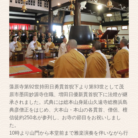
藻原寺第92世持田日勇貫首猊下より第93世として茂
原市墨田妙源寺住職、増田日優新貫首猊下に法燈が継
承されました。式典には総本山身延山久遠寺総務浜島
典彦僧正をはじめ、大本山・本山の各貫首、僧侶、檀
信徒約250名が参列し、お寺の節目をお祝いしまし
た。
10時より山門から本堂前まで雅楽演奏を伴いながら行