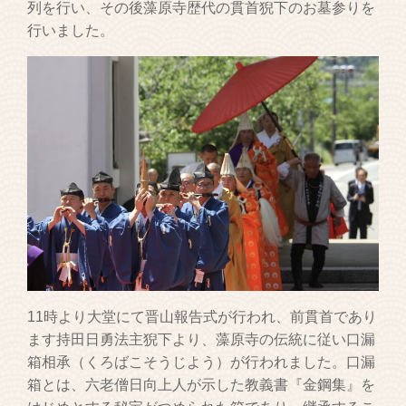
列を行い、その後藻原寺歴代の貫首猊下のお墓参りを
行いました。
11時より大堂にて晋山報告式が行われ、前貫首であり
ます持田日勇法主猊下より、藻原寺の伝統に従い口漏
箱相承（くろばこそうじよう）が行われました。口漏
箱とは、六老僧日向上人が示した教義書『金鋼集』を