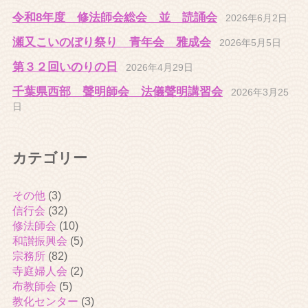
令和8年度 修法師会総会 並 読誦会
2026年6月2日
瀬又こいのぼり祭り 青年会 雅成会
2026年5月5日
第３２回いのりの日
2026年4月29日
千葉県西部 聲明師会 法儀聲明講習会
2026年3月25
日
カテゴリー
その他
(3)
信行会
(32)
修法師会
(10)
和讃振興会
(5)
宗務所
(82)
寺庭婦人会
(2)
布教師会
(5)
教化センター
(3)