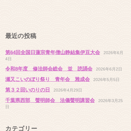
最近の投稿
第64回全国日蓮宗青年僧山静結集伊豆大会
2026年6月
4日
令和8年度 修法師会総会 並 読誦会
2026年6月2日
瀬又こいのぼり祭り 青年会 雅成会
2026年5月5日
第３２回いのりの日
2026年4月29日
千葉県西部 聲明師会 法儀聲明講習会
2026年3月25
日
カテゴリー