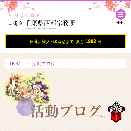
MENU
1892
日蓮大聖人750遠忌まで あと
日
HOME
活動ブログ