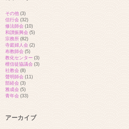
その他
(3)
信行会
(32)
修法師会
(10)
和讃振興会
(5)
宗務所
(82)
寺庭婦人会
(2)
布教師会
(5)
教化センター
(3)
檀信徒協議会
(3)
社教会
(8)
聲明師会
(11)
部経会
(3)
雅成会
(5)
青年会
(33)
アーカイブ