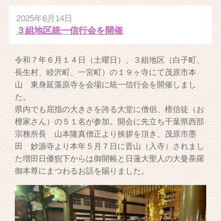
2025年6月14日
３組地区統一信行会を開催
令和７年６月１４日（土曜日）、３組地区（白子町、
長生村、睦沢町、一宮町）の１９ヶ寺にて茂原市本
山 東身延藻原寺を会場に統一信行会を開催しまし
た。
県内でも屈指の大きさを誇る大堂に僧侶、檀信徒（お
檀家さん）の５１名が参加。開会に先立ち千葉県西部
宗務所長 山本隆真僧正より挨拶を頂き、茂原市墨
田 妙源寺より本年５月７日に晋山（入寺）されまし
た増田日優猊下からは御開帳と日蓮大聖人の大曼荼羅
御本尊にまつわるお話を賜りました。