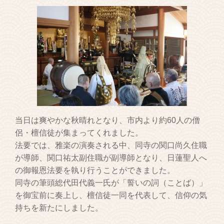
当日は爽やかな秋晴れとなり、市内より約60人の僧
侶・檀信徒が集まってくれました。
法要では、雅楽の演奏される中、同寺の関口尚久住職
が導師、関口祐太副住職が副導師となり、日蓮聖人へ
の御報恩法要を執り行うことができました。
同寺の筆頭総代田代義一氏が「誓いの詞（ことば）」
を御宝前に奏上し、檀信徒一同を代表して、信仰の気
持ちを新たにしました。