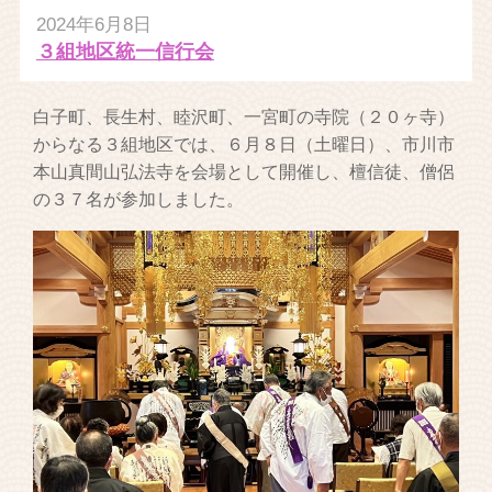
2024年6月8日
３組地区統一信行会
白子町、長生村、睦沢町、一宮町の寺院（２０ヶ寺）
からなる３組地区では、６月８日（土曜日）、市川市
本山真間山弘法寺を会場として開催し、檀信徒、僧侶
の３７名が参加しました。