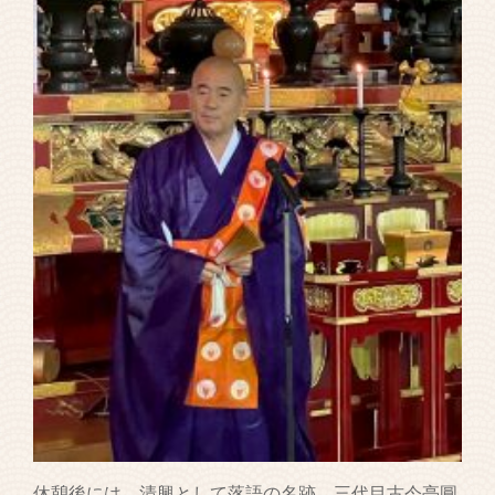
休憩後には、清興として落語の名跡 三代目古今亭圓