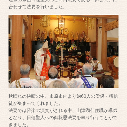
合わせて法要を行いました。
秋晴れの快晴の中、市原市内より約60人の僧侶・檀信
徒が集まってくれました。
法要では雅楽の演奏がされる中、山津顕什住職が導師
となり、日蓮聖人への御報恩法要を執り行うことがで
きました。