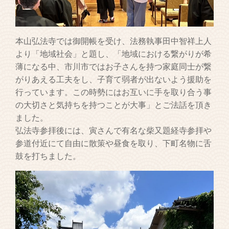
本山弘法寺では御開帳を受け、法務執事田中智祥上人
より「地域社会」と題し、「地域における繋がりが希
薄になる中、市川市ではお子さんを持つ家庭同士が繋
がりあえる工夫をし、子育て弱者が出ないよう援助を
行っています。この時勢にはお互いに手を取り合う事
の大切さと気持ちを持つことが大事」とご法話を頂き
ました。
弘法寺参拝後には、寅さんで有名な柴又題経寺参拝や
参道付近にて自由に散策や昼食を取り、下町名物に舌
鼓を打ちました。