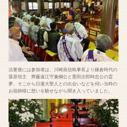
法要後には参加者は、川崎堯信執事長より鎌倉時代の
藻原領主 齊藤遠江守兼綱公と墨田次郎時忠公の霊
夢、そこから日蓮大聖人との出会いなどを伺い当時の
お祖師様に想いを馳せながら聞き入っていました。