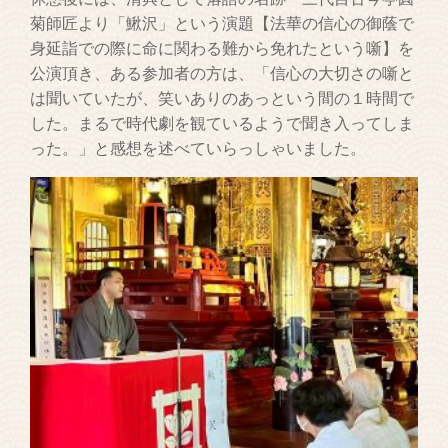
菊師匠より「鰍沢」という演題【法華の信心の御蔭で
身延詣での際に命に関わる難から免れたという噺】を
公演頂き、ある参加者の方は、「信心の大切さの噺と
は聞いていたが、笑いありのあっという間の１時間で
した。まるで時代劇を観ているようで聞き入ってしま
った。」と感想を述べていらっしゃいました。