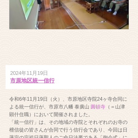
2024年11月19日
市原地区統一信行
令和6年11月19日（火）、市原地区寺院24ヶ寺合同に
よる統一信行が、市原市八幡 泰廣山
圓頓寺
（＝山津
顕什住職）において開催されました。
「統一信行」は、その地域の寺院とそれぞれのお寺の
檀信徒の皆さんが合同で行う信行会であり、今回は日
蓮宗の宗祖日蓮聖人のご命日法要である「御会式」に