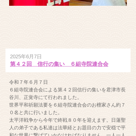
2025年6月7日
第４２回 信行の集い ６組寺院連合会
令和７年６月７日
６組寺院連合会による第４２回信行の集いを君津市長
谷川、正覚寺にて行われました。
世界平和祈願法要を６組寺院連合会のお檀家さん約７
０名と共に行いました。
太平洋戦争から今年で終戦８０年を迎えます。日蓮聖
人の弟子である私達は法華経とお題目の力で安穏で平
和な世界に繋げていかなければなりません。一人一人