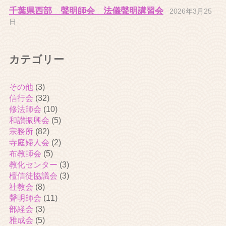
千葉県西部 聲明師会 法儀聲明講習会
2026年3月25
日
カテゴリー
その他
(3)
信行会
(32)
修法師会
(10)
和讃振興会
(5)
宗務所
(82)
寺庭婦人会
(2)
布教師会
(5)
教化センター
(3)
檀信徒協議会
(3)
社教会
(8)
聲明師会
(11)
部経会
(3)
雅成会
(5)