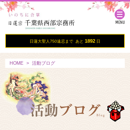
MENU
1892
日蓮大聖人750遠忌まで あと
日
HOME
活動ブログ