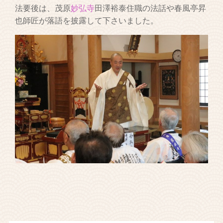
法要後は、茂原
妙弘寺
田澤裕泰住職の法話や春風亭昇
也師匠が落語を披露して下さいました。