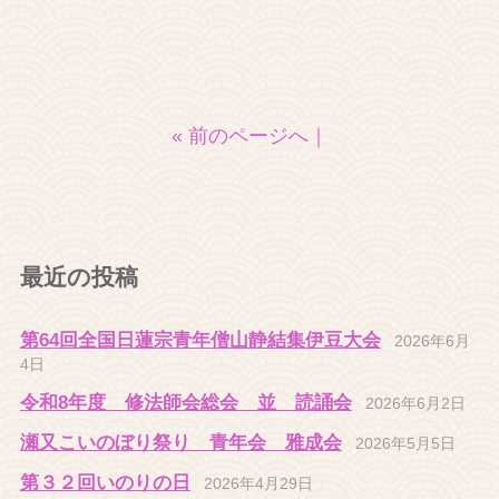
« 前のページへ
｜
最近の投稿
第64回全国日蓮宗青年僧山静結集伊豆大会
2026年6月
4日
令和8年度 修法師会総会 並 読誦会
2026年6月2日
瀬又こいのぼり祭り 青年会 雅成会
2026年5月5日
第３２回いのりの日
2026年4月29日