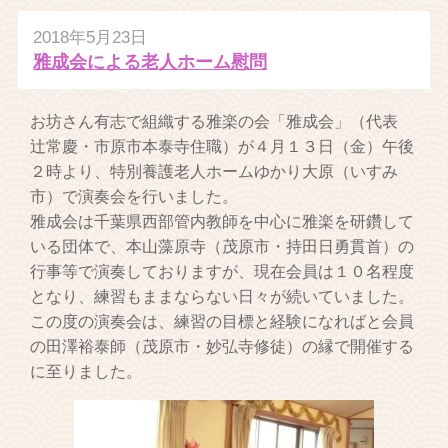
2018年5月23日
雅成会による老人ホーム慰問
お坊さん有志で組織する雅楽の会「雅成会」（代表
辻常慶・市原市本泰寺住職）が４月１３日（金）午後
２時より、特別養護老人ホームゆかり大原（いすみ
市）で演奏会を行いました。
雅成会は千葉県西部管内教師を中心に雅楽を研鑽して
いる団体で、本山藻原寺（茂原市・持田日勇貫首）の
行事等で演奏しておりますが、現在会員は１０名程度
となり、練習もままならない日々が続いていました。
この度の演奏会は、練習の目標と経験になればと会員
の田澤裕泰師（茂原市・妙弘寺修徒）の縁で開催する
に至りました。