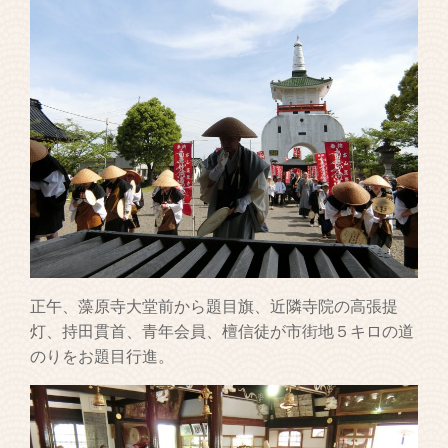
正午、藻原寺大堂前から題目旗、近隣寺院の高張提
灯、持田貫首、青年会員、檀信徒が市街地５キロの道
のりをお題目行進。