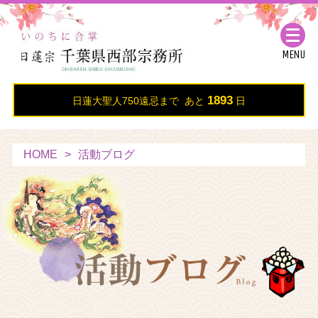
MENU
1893
日蓮大聖人750遠忌まで あと
日
HOME
活動ブログ