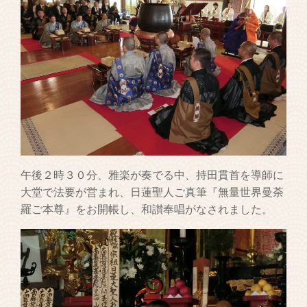
午後２時３０分、雅楽が奏でる中、持田貫首を導師に
大堂で法要が営まれ、日蓮聖人ご真筆『無量世界曼荼
羅ご本尊』をお開帳し、和讃奉唱がなされました。