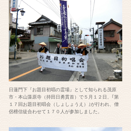
日蓮門下『お題目初唱の霊場』として知られる茂原
市・本山藻原寺（持田日勇貫首）で５月１２日、｢第
１７回お題目初唱会（しょしょうえ）｣が行われ、僧
侶檀信徒合わせて１７０人が参加しました。