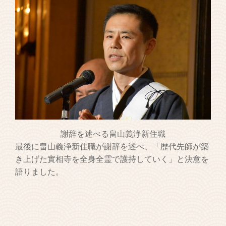
謝辞を述べる畠山義浄新住職
最後に畠山義浄新住職が謝辞を述べ、「歴代先師が築
き上げた實相寺を全身全霊で護持していく」と決意を
語りました。