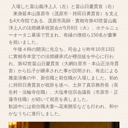
入場した畠山義浄上人（左）と畠山日慶貫首（右）
東身延本山藻原寺（茂原市・持田日勇貫首）を支え
る4大寺院である、茂原市高師・實相寺第43世畠山義
浄上人の法燈継承祝賀会が5月8日（火）、ホテルニュ
ーオータニ幕張で営まれ、有縁の僧侶ら150名が慶事
を祝いました。
午後４時の開演に先立ち、司会より昨年10月13日
に實相寺本堂での法燈継承式が檀信徒を中心に行わ
れ、第42世畠山日慶貫首（大網白里市・本山正法寺貫
首）から払子が継承された事が説明され、有志による
雅楽演奏の中、新住職と前住職が入場しました。初め
に持田日勇貫首が祝辞を述べ、土井了真宗務所長（長
生村・法輪寺住職）、大塩孝信宗会議長（市原市・正
蓮寺住職）が続いて祝意を表しました。
歓談中には前住職夫妻へ花束贈呈なども行われ、和や
かなうちに進行しました。