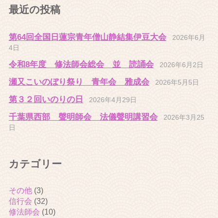
最近の投稿
第64回全国日蓮宗青年僧山静結集伊豆大会
2026年6月
4日
令和8年度 修法師会総会 並 読誦会
2026年6月2日
瀬又こいのぼり祭り 青年会 雅成会
2026年5月5日
第３２回いのりの日
2026年4月29日
千葉県西部 聲明師会 法儀聲明講習会
2026年3月25
日
カテゴリー
その他
(3)
信行会
(32)
修法師会
(10)