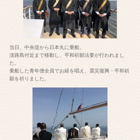
当日、中央堤から日本丸に乗船。
淡路島付近まで移動し、平和祈願法要が行われまし
た。
乗船した青年僧全員でお経を唱え、震災復興・平和祈
願を祈りました。