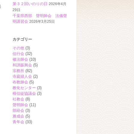
第３２回いのりの日
2026年4月
場
29日
千葉県西部 聲明師会 法儀聲
明講習会
2026年3月25日
カテゴリー
その他
(3)
信行会
(32)
修法師会
(10)
和讃振興会
(5)
宗務所
(82)
寺庭婦人会
(2)
布教師会
(5)
教化センター
(3)
檀信徒協議会
(3)
社教会
(8)
聲明師会
(11)
部経会
(3)
雅成会
(5)
青年会
(33)