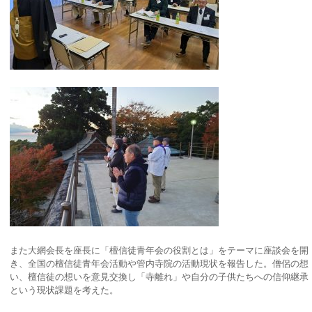
また大網会長を座長に「檀信徒青年会の役割とは」をテーマに座談会を開
き、全国の檀信徒青年会活動や管内寺院の活動現状を報告した。僧侶の想
い、檀信徒の想いを意見交換し「寺離れ」や自分の子供たちへの信仰継承
という現状課題を考えた。