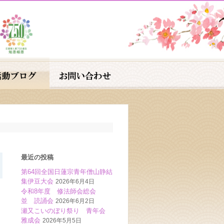
最近の投稿
第64回全国日蓮宗青年僧山静結
集伊豆大会
2026年6月4日
令和8年度 修法師会総会
並 読誦会
2026年6月2日
瀬又こいのぼり祭り 青年会
雅成会
2026年5月5日