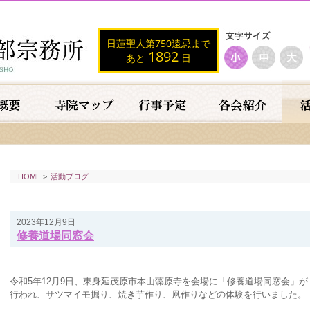
日蓮聖人第750遠忌まで
1892
あと
日
HOME
>
活動ブログ
2023年12月9日
修養道場同窓会
令和5年12月9日、東身延茂原市本山藻原寺を会場に「修養道場同窓会」が
行われ、サツマイモ掘り、焼き芋作り、凧作りなどの体験を行いました。