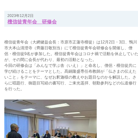
2023年12月2日
檀信徒青年会 研修会
檀信徒青年会（大網健益会長：市原市正蓮寺檀徒）は12月2日・3日、鴨川
市大本山清澄寺（齊藤日敬別当）にて檀信徒青年会研修会を開催し、僧
侶・檀信徒9名が参加した。檀信徒青年会はコロナ禍で活動を休止してい
が、その間に会長が代わり、最初の活動となった。
今回の研修会は「みんなで学ぶ舎（いえ）」と命名し、僧侶・檀信徒共に
学び続けることをテーマとした。髙鍋隆盛専任布教師が「仏さまの伝えた
いこと」をテーマに、なぜお釈迦様の教えやお題目なのかを解説した。さ
らに唱題行、御題目写経の書写行、ご来光遥拝、朝勤参列などの仏道修行
を行った。