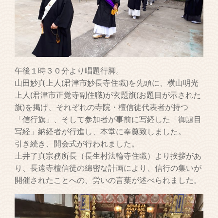
午後１時３０分より唱題行脚。
山田妙真上人(君津市妙長寺住職)を先頭に、横山明光
上人(君津市正覚寺副住職)が玄題旗(お題目が示された
旗)を掲げ、それぞれの寺院・檀信徒代表者が持つ
「信行旗」、そして参加者が事前に写経した「御題目
写経」納経者が行進し、本堂に奉奠致しました。
引き続き、開会式が行われました。
土井了真宗務所長（長生村法輪寺住職）より挨拶があ
り、長遠寺檀信徒の綿密な計画により、信行の集いが
開催されたことへの、労いの言葉が述べられました。