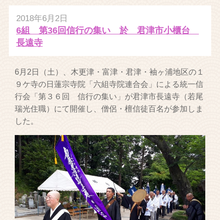
2018年6月2日
6組 第36回信行の集い 於 君津市小櫃台
長遠寺
6月2日（土）、木更津・富津・君津・袖ヶ浦地区の１
９ケ寺の日蓮宗寺院「六組寺院連合会」による統一信
行会「第３６回 信行の集い」が君津市長遠寺（若尾
瑞光住職）にて開催し、僧侶・檀信徒百名が参加しま
した。