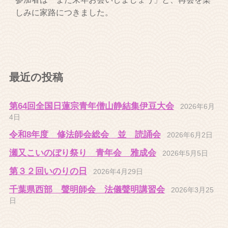
しみに家路につきました。
最近の投稿
第64回全国日蓮宗青年僧山静結集伊豆大会
2026年6月
4日
令和8年度 修法師会総会 並 読誦会
2026年6月2日
瀬又こいのぼり祭り 青年会 雅成会
2026年5月5日
第３２回いのりの日
2026年4月29日
千葉県西部 聲明師会 法儀聲明講習会
2026年3月25
日