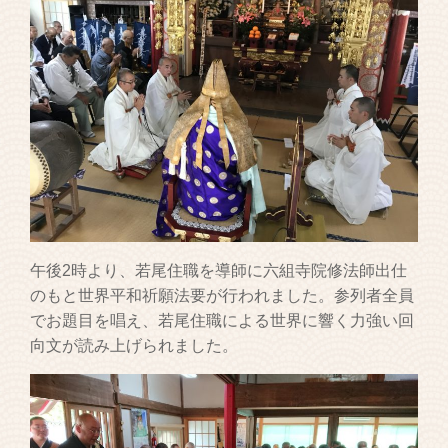
午後2時より、若尾住職を導師に六組寺院修法師出仕
のもと世界平和祈願法要が行われました。参列者全員
でお題目を唱え、若尾住職による世界に響く力強い回
向文が読み上げられました。