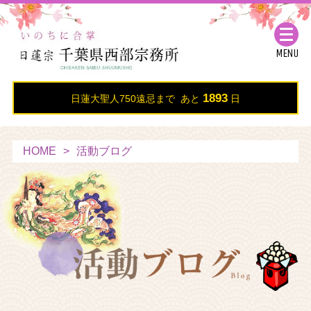
MENU
1893
日蓮大聖人750遠忌まで あと
日
HOME
活動ブログ