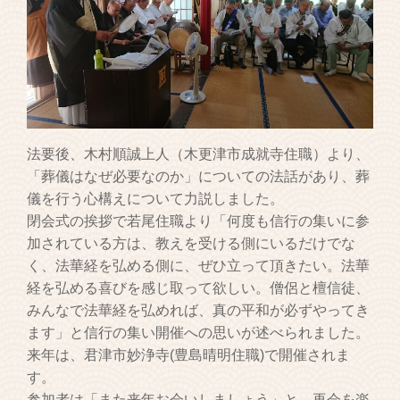
法要後、木村順誠上人（木更津市成就寺住職）より、
「葬儀はなぜ必要なのか」についての法話があり、葬
儀を行う心構えについて力説しました。
閉会式の挨拶で若尾住職より「何度も信行の集いに参
加されている方は、教えを受ける側にいるだけでな
く、法華経を弘める側に、ぜひ立って頂きたい。法華
経を弘める喜びを感じ取って欲しい。僧侶と檀信徒、
みんなで法華経を弘めれば、真の平和が必ずやってき
ます」と信行の集い開催への思いが述べられました。
来年は、君津市妙浄寺(豊島晴明住職)で開催されま
す。
参加者は「また来年お会いしましょう」と、再会を楽