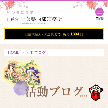
MENU
1894
日蓮大聖人750遠忌まで あと
日
HOME
活動ブログ