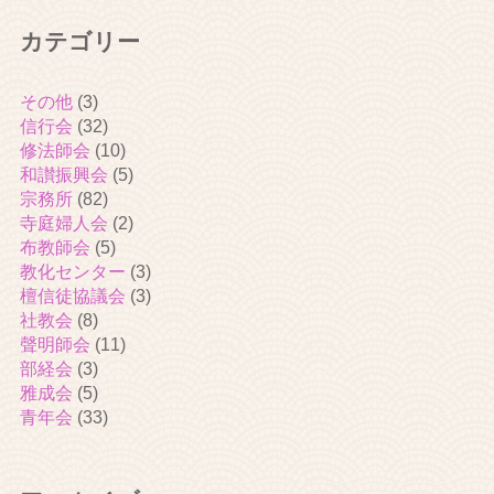
カテゴリー
その他
(3)
信行会
(32)
修法師会
(10)
和讃振興会
(5)
宗務所
(82)
寺庭婦人会
(2)
布教師会
(5)
教化センター
(3)
檀信徒協議会
(3)
社教会
(8)
聲明師会
(11)
部経会
(3)
雅成会
(5)
青年会
(33)