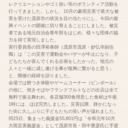
レクリエーションやゴミ拾い等のボランティア活動を
行ってきました。しかし、10月の豪雨災害で甚大な被
害を受けた茂原市の状況を目の当たりにし、今回の復
興イベントの開催に切り替えることにしました。被災
者である地元自治会青年部をはじめ、様々な団体の協
力を得て実現しました。
実行委員長の田澤裕泰師（茂原市茂原・妙弘寺副住
職）は「この災害で運動会やバザーが中止になり、子
どもたちが喜んでくれる企画をしたかった。地元の
人々と一緒に成し遂げる事が復興に繋がると思う」
と、開催の経緯を語りました。
会場では餅つき体験やゲームコーナー（ピンボール）
の他に、焼きそばやフランクフルトなどの出店は全て
無料で振る舞われ、各店舗300食用意した食材は午後
1時には、ほぼ完売しました。災害以降、静かになっ
た街に久しぶりに子どもたちの笑い声が溢れました。
同25日、集まった義援金55,801円は「令和元年10月
大雨災害義援金」として茂原市長・田中豊彦氏に手渡