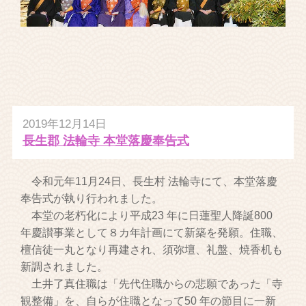
2019年12月14日
長生郡 法輪寺 本堂落慶奉告式
令和元年11月24日、長生村 法輪寺にて、本堂落慶
奉告式が執り行われました。
本堂の老朽化により平成23 年に日蓮聖人降誕800
年慶讃事業として８カ年計画にて新築を発願。住職、
檀信徒一丸となり再建され、須弥壇、礼盤、焼香机も
新調されました。
土井了真住職は「先代住職からの悲願であった「寺
観整備」を、自らが住職となって50 年の節目に一新