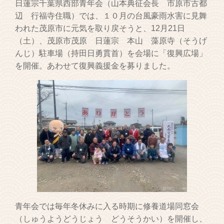
日蓮宗千葉県西部青年会（山本典征会長 市原市古都
辺 行福寺住職）では、１０月の台風豪雨水害に見舞
われた茂原市に元気を取り戻そうと、12月21日
（土）、茂原市茂原 日蓮宗 本山 藻原寺（そうげ
んじ）駐車場（持田日勇貫首）を会場に「復興広場」
を開催。あわせて復興義援金を募りました。
青年会では毎年冬休みに入る時期に修養道場同窓会
（しゅうようどうじょう どうそうかい）を開催し、