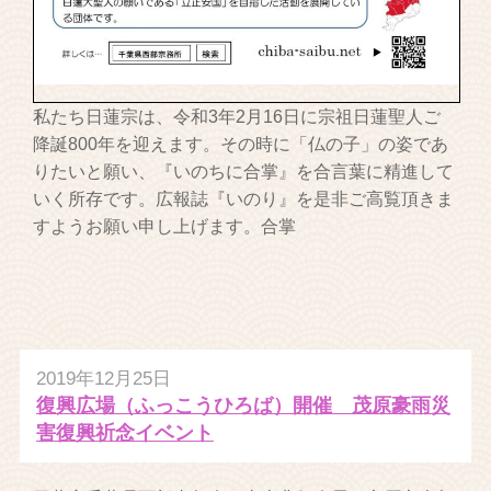
私たち日蓮宗は、令和3年2月16日に宗祖日蓮聖人ご
降誕800年を迎えます。その時に「仏の子」の姿であ
りたいと願い、『いのちに合掌』を合言葉に精進して
いく所存です。広報誌『いのり』を是非ご高覧頂きま
すようお願い申し上げます。合掌
2019年12月25日
復興広場（ふっこうひろば）開催 茂原豪雨災
害復興祈念イベント