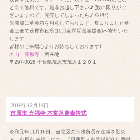
ど全て無料です。是非お越し下さい🎵(数に限りがご
ざいますので、完売してしまったらｺﾞﾒﾝﾅｻｲ)
※開場に募金箱を用意しております。集まりました募
金は全て茂原市役所(10月豪雨災害義援金)へ寄付いた
します。
皆様のご来場心よりお待ちしております❗
本山 藻原寺
所在地
〒297-0026 千葉県茂原市茂原１２０１
2019年12月14日
市原市 光福寺 本堂落慶奉告式
令和元年11月16日、当管区の宗務所長が住職を勤め
る、市原市 光福寺にて、『日蓮聖人御降誕800 年慶讃