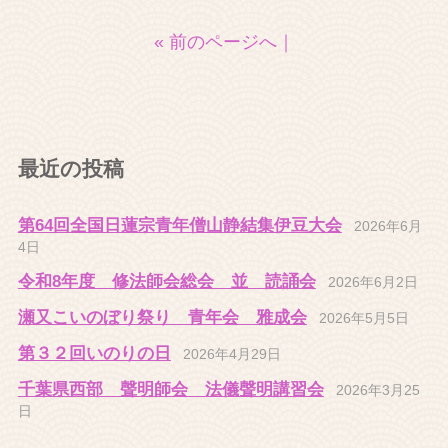
« 前のページへ
｜
最近の投稿
第64回全国日蓮宗青年僧山静結集伊豆大会
2026年6月
4日
令和8年度 修法師会総会 並 読誦会
2026年6月2日
瀬又こいのぼり祭り 青年会 雅成会
2026年5月5日
第３２回いのりの日
2026年4月29日
千葉県西部 聲明師会 法儀聲明講習会
2026年3月25
日