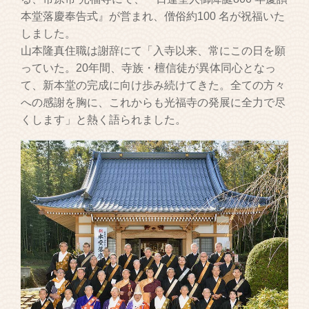
本堂落慶奉告式』が営まれ、僧俗約100 名が祝福いた
しました。
山本隆真住職は謝辞にて「入寺以来、常にこの日を願
っていた。20年間、寺族・檀信徒が異体同心となっ
て、新本堂の完成に向け歩み続けてきた。全ての方々
への感謝を胸に、これからも光福寺の発展に全力で尽
くします」と熱く語られました。