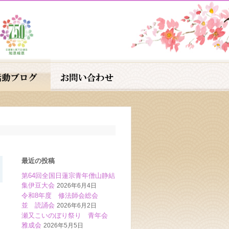
最近の投稿
第64回全国日蓮宗青年僧山静結
集伊豆大会
2026年6月4日
令和8年度 修法師会総会
並 読誦会
2026年6月2日
瀬又こいのぼり祭り 青年会
雅成会
2026年5月5日