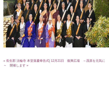
« 長生郡 法輪寺 本堂落慶奉告式
|
12月21日 復興広場 ～茂原を元気に
～ 開催します »