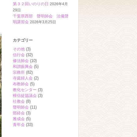
第３２回いのりの日
2026年4月
29日
千葉県西部 聲明師会 法儀聲
明講習会
2026年3月25日
カテゴリー
その他
(3)
信行会
(32)
修法師会
(10)
和讃振興会
(5)
宗務所
(82)
寺庭婦人会
(2)
布教師会
(5)
教化センター
(3)
檀信徒協議会
(3)
社教会
(8)
聲明師会
(11)
部経会
(3)
雅成会
(5)
青年会
(33)