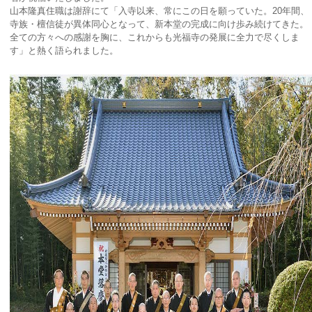
山本隆真住職は謝辞にて「入寺以来、常にこの日を願っていた。20年間、
寺族・檀信徒が異体同心となって、新本堂の完成に向け歩み続けてきた。
全ての方々への感謝を胸に、これからも光福寺の発展に全力で尽くしま
す」と熱く語られました。