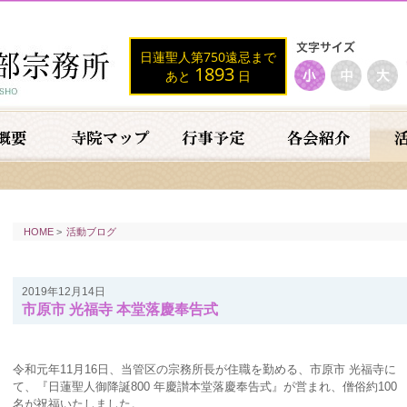
日蓮聖人第750遠忌まで
1893
あと
日
HOME
>
活動ブログ
2019年12月14日
市原市 光福寺 本堂落慶奉告式
令和元年11月16日、当管区の宗務所長が住職を勤める、市原市 光福寺に
て、『日蓮聖人御降誕800 年慶讃本堂落慶奉告式』が営まれ、僧俗約100
名が祝福いたしました。