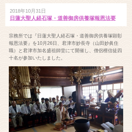
2018年10月31日
日蓮大聖人経石塚・道善御房供養塚報恩法要
宗務所では『日蓮大聖人経石塚・道善御房供養塚顕彰
報恩法要』を10月26日、君津市妙長寺（山田妙眞住
職）と君津市加名盛祖師堂にて開催し、僧侶檀信徒四
十名が参加いたしました。