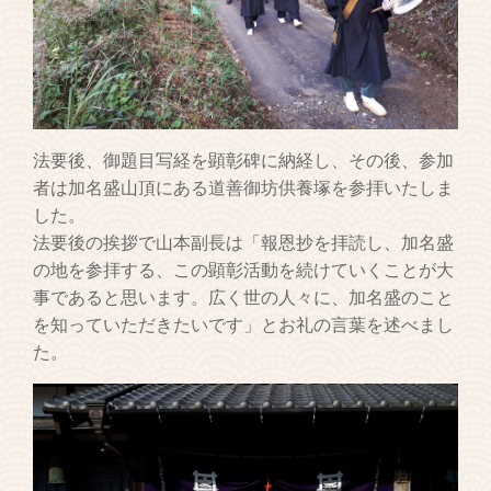
法要後、御題目写経を顕彰碑に納経し、その後、参加
者は加名盛山頂にある道善御坊供養塚を参拝いたしま
した。
法要後の挨拶で山本副長は「報恩抄を拝読し、加名盛
の地を参拝する、この顕彰活動を続けていくことが大
事であると思います。広く世の人々に、加名盛のこと
を知っていただきたいです」とお礼の言葉を述べまし
た。