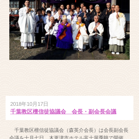
2018年10月17日
千葉教区檀信徒協議会 会長・副会長会議
千葉教区檀信徒協議会（森英介会長）は会長副会長
会議を十月七日、木更津市ホテル富士屋季眺で開催