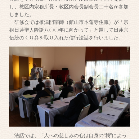
し、教区内宗務所長・教区内会長副会長二十名が参加
しました。
研修会では椎津開宗師（館山市本蓮寺住職）が「宗
祖日蓮聖人降誕八〇〇年に向かって」と題して日蓮宗
伝統のくり弁を取り入れた信行法話を行いました。
法話では、「人への慈しみの心は自身の“我”によっ