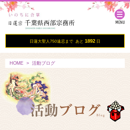
MENU
1892
日蓮大聖人750遠忌まで あと
日
HOME
活動ブログ