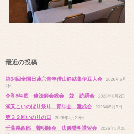
最近の投稿
第64回全国日蓮宗青年僧山静結集伊豆大会
2026年6月
4日
令和8年度 修法師会総会 並 読誦会
2026年6月2日
瀬又こいのぼり祭り 青年会 雅成会
2026年5月5日
第３２回いのりの日
2026年4月29日
千葉県西部 聲明師会 法儀聲明講習会
2026年3月25