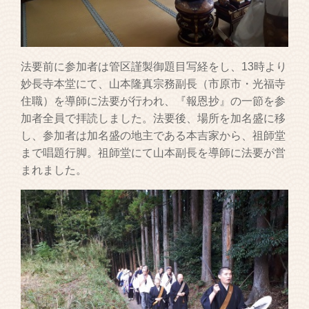
法要前に参加者は管区謹製御題目写経をし、13時より
妙長寺本堂にて、山本隆真宗務副長（市原市・光福寺
住職）を導師に法要が行われ、『報恩抄』の一節を参
加者全員で拝読しました。法要後、場所を加名盛に移
し、参加者は加名盛の地主である本吉家から、祖師堂
まで唱題行脚。祖師堂にて山本副長を導師に法要が営
まれました。