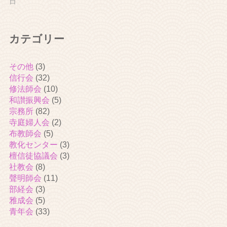
日
カテゴリー
その他
(3)
信行会
(32)
修法師会
(10)
和讃振興会
(5)
宗務所
(82)
寺庭婦人会
(2)
布教師会
(5)
教化センター
(3)
檀信徒協議会
(3)
社教会
(8)
聲明師会
(11)
部経会
(3)
雅成会
(5)
青年会
(33)