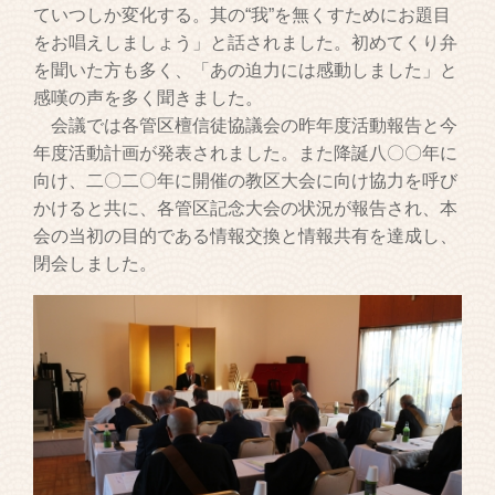
ていつしか変化する。其の“我”を無くすためにお題目
をお唱えしましょう」と話されました。初めてくり弁
を聞いた方も多く、「あの迫力には感動しました」と
感嘆の声を多く聞きました。
会議では各管区檀信徒協議会の昨年度活動報告と今
年度活動計画が発表されました。また降誕八〇〇年に
向け、二〇二〇年に開催の教区大会に向け協力を呼び
かけると共に、各管区記念大会の状況が報告され、本
会の当初の目的である情報交換と情報共有を達成し、
閉会しました。