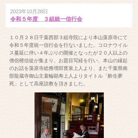
2023年10月28日
令和５年度 ３組統一信行会
１０月２８日千葉西部３組寺院により本山藻原寺にて
令和５年度統一信行会を行ないました。コロナウイル
ス蔓延に伴い４年ぶりの開催となったが２０人以上の
僧侶檀信徒が集まり、お題目写経を行い、本山の縁起
のお話を藻原寺総務増田寳泉上人より、また千葉県南
部龍蔵寺御山主蓑輪顕寿上人よりタイトル「酔生夢
死」として高座説教を頂きました。