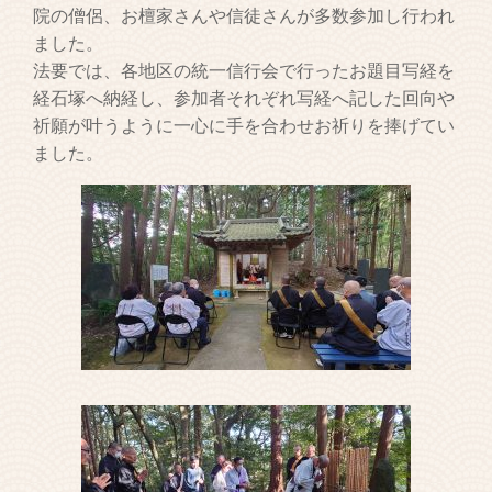
院の僧侶、お檀家さんや信徒さんが多数参加し行われ
ました。
法要では、各地区の統一信行会で行ったお題目写経を
経石塚へ納経し、参加者それぞれ写経へ記した回向や
祈願が叶うように一心に手を合わせお祈りを捧げてい
ました。