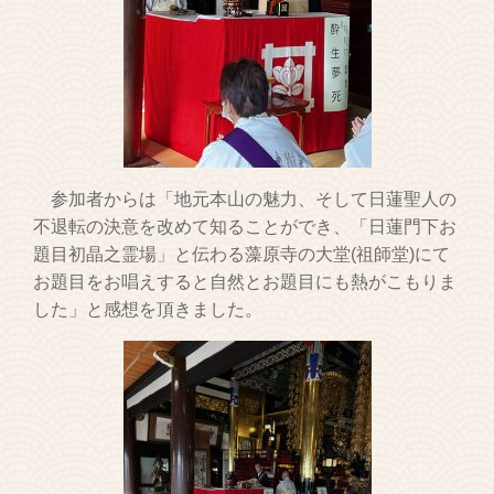
参加者からは「地元本山の魅力、そして日蓮聖人
の
不退転の決意を改めて知ることができ、「日蓮門下お
題目初晶之霊場」と伝わる藻原寺の大堂(祖師堂)にて
お題目をお唱えすると自然とお題目にも熱がこもりま
した」と感想を頂きました。