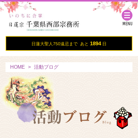
MENU
1894
日蓮大聖人750遠忌まで あと
日
HOME
活動ブログ