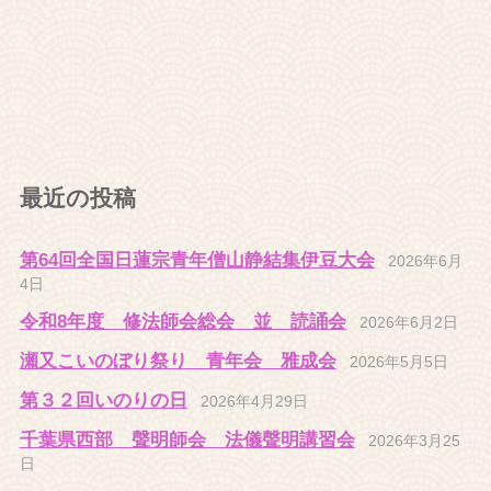
最近の投稿
第64回全国日蓮宗青年僧山静結集伊豆大会
2026年6月
4日
令和8年度 修法師会総会 並 読誦会
2026年6月2日
瀬又こいのぼり祭り 青年会 雅成会
2026年5月5日
第３２回いのりの日
2026年4月29日
千葉県西部 聲明師会 法儀聲明講習会
2026年3月25
日