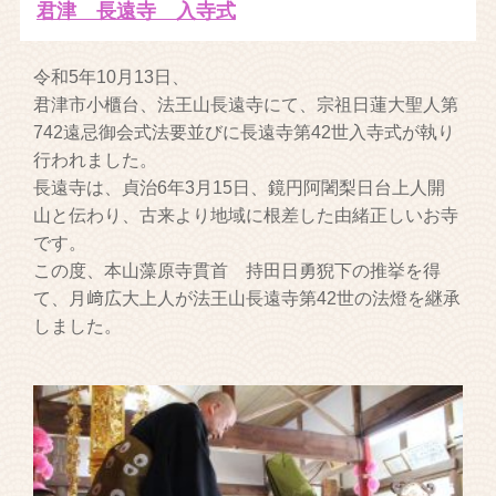
君津 長遠寺 入寺式
令和5年10月13日、
君津市小櫃台、法王山長遠寺にて、宗祖日蓮大聖人第
742遠忌御会式法要並びに長遠寺第42世入寺式が執り
行われました。
長遠寺は、貞治6年3月15日、鏡円阿闍梨日台上人開
山と伝わり、古来より地域に根差した由緒正しいお寺
です。
この度、本山藻原寺貫首 持田日勇猊下の推挙を得
て、月﨑広大上人が法王山長遠寺第42世の法燈を継承
しました。