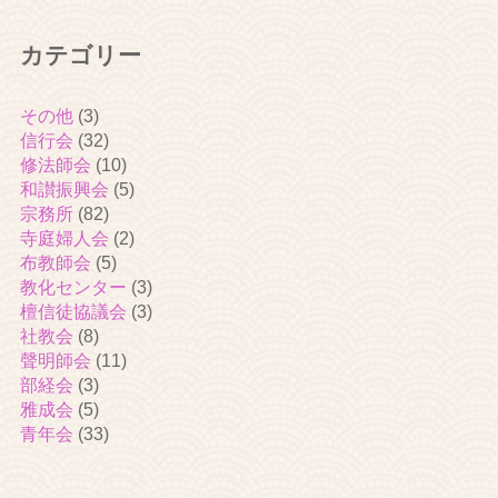
カテゴリー
その他
(3)
信行会
(32)
修法師会
(10)
和讃振興会
(5)
宗務所
(82)
寺庭婦人会
(2)
布教師会
(5)
教化センター
(3)
檀信徒協議会
(3)
社教会
(8)
聲明師会
(11)
部経会
(3)
雅成会
(5)
青年会
(33)