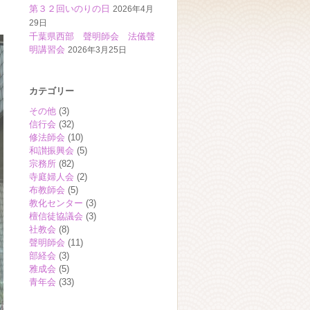
第３２回いのりの日
2026年4月
29日
千葉県西部 聲明師会 法儀聲
明講習会
2026年3月25日
カテゴリー
その他
(3)
信行会
(32)
修法師会
(10)
和讃振興会
(5)
宗務所
(82)
寺庭婦人会
(2)
布教師会
(5)
教化センター
(3)
檀信徒協議会
(3)
社教会
(8)
聲明師会
(11)
部経会
(3)
雅成会
(5)
青年会
(33)