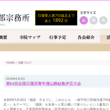
日蓮聖人第750遠忌まで
1892
あと
日
HOME
>
活動ブログ
2026年6月4日
第64回全国日蓮宗青年僧山静結集伊豆大会
令和8年5月26日『感謝 今までに、これからも ～船守弥三郎御夫妻750
忌～』をテーマに、「感謝」を未来へと受け継いで参りたいという趣旨の
もと開催され、千葉県西部青年会（若手僧侶の会）から内山善隆会長をは