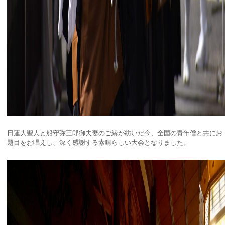
日蓮大聖人と船守弥三郎御夫妻のご縁が紡いだ今、全国の青年僧と共にお
題目をお唱えし、深く感謝する素晴らしい大会となりました。