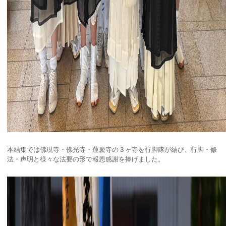
本結集では佛現寺・佛光寺・蓮慶寺の３ヶ寺を行脚隊が結び、行脚・修
法・声明と様々な法要の形で報恩感謝を捧げました。