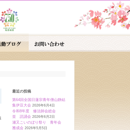
最近の投稿
第64回全国日蓮宗青年僧山静結
集伊豆大会
2026年6月4日
令和8年度 修法師会総会
並 読誦会
2026年6月2日
遠
瀬又こいのぼり祭り 青年会
雅成会
2026年5月5日