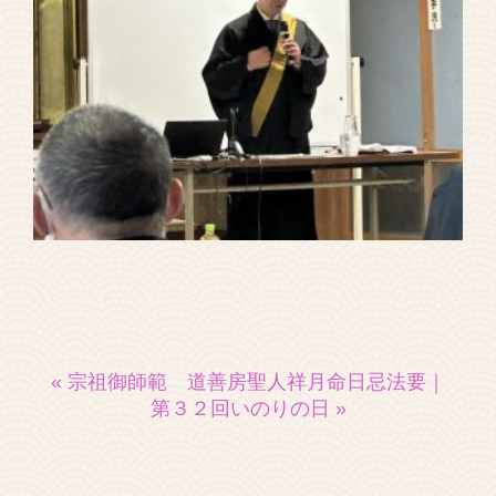
« 宗祖御師範 道善房聖人祥月命日忌法要
｜
第３２回いのりの日 »