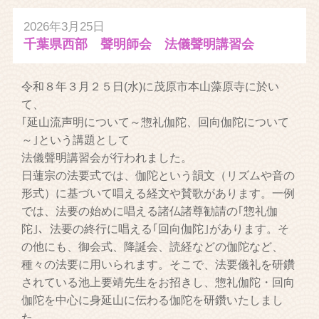
2026年3月25日
千葉県西部 聲明師会 法儀聲明講習会
令和８年３月２５日(水)に茂原市本山藻原寺に於い
て、
｢延山流声明について～惣礼伽陀、回向伽陀について
～｣という講題として
法儀聲明講習会が行われました。
日蓮宗の法要式では、伽陀という韻文（リズムや音の
形式）に基づいて唱える経文や賛歌があります。一例
では、法要の始めに唱える諸仏諸尊勧請の｢惣礼伽
陀｣、法要の終行に唱える｢回向伽陀｣があります。そ
の他にも、御会式、降誕会、読経などの伽陀など、
種々の法要に用いられます。そこで、法要儀礼を研鑽
されている池上要靖先生をお招きし、惣礼伽陀・回向
伽陀を中心に身延山に伝わる伽陀を研鑽いたしまし
た。