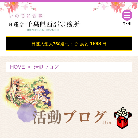
MENU
1893
日蓮大聖人750遠忌まで あと
日
HOME
活動ブログ