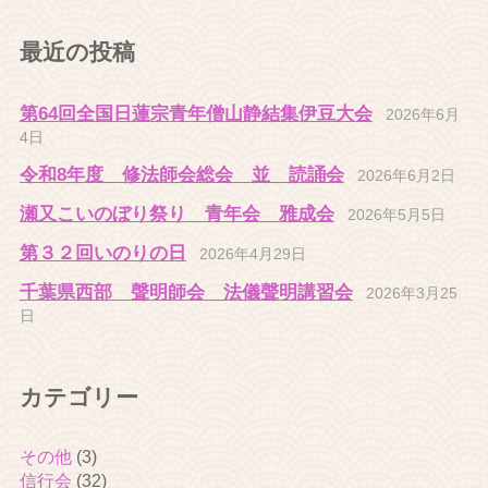
最近の投稿
第64回全国日蓮宗青年僧山静結集伊豆大会
2026年6月
4日
令和8年度 修法師会総会 並 読誦会
2026年6月2日
瀬又こいのぼり祭り 青年会 雅成会
2026年5月5日
第３２回いのりの日
2026年4月29日
千葉県西部 聲明師会 法儀聲明講習会
2026年3月25
日
カテゴリー
その他
(3)
信行会
(32)