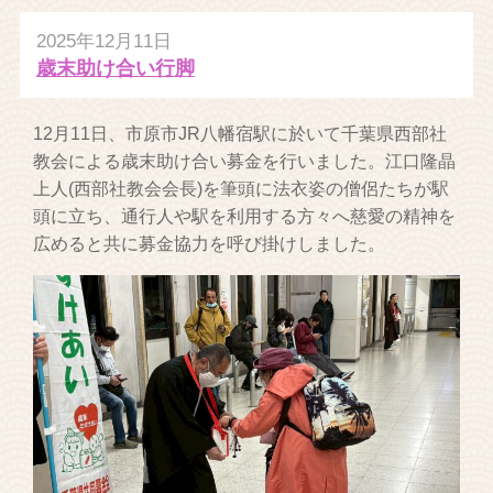
2025年12月11日
歳末助け合い行脚
12月11日、市原市JR八幡宿駅に於いて千葉県西部社
教会による歳末助け合い募金を行いました。江口隆晶
上人(西部社教会会長)を筆頭に法衣姿の僧侶たちが駅
頭に立ち、通行人や駅を利用する方々へ慈愛の精神を
広めると共に募金協力を呼び掛けしました。