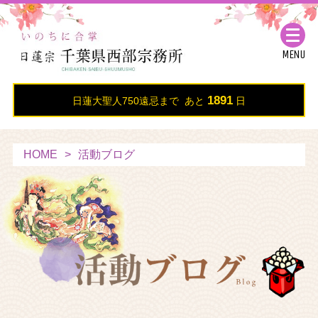
MENU
1891
日蓮大聖人750遠忌まで あと
日
HOME
活動ブログ