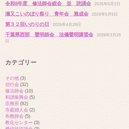
令和8年度 修法師会総会 並 読誦会
2026年6月2日
瀬又こいのぼり祭り 青年会 雅成会
2026年5月5日
第３２回いのりの日
2026年4月29日
千葉県西部 聲明師会 法儀聲明講習会
2026年3月25
日
カテゴリー
その他
(3)
信行会
(32)
修法師会
(10)
和讃振興会
(5)
宗務所
(82)
寺庭婦人会
(2)
布教師会
(5)
教化センター
(3)
檀信徒協議会
(3)