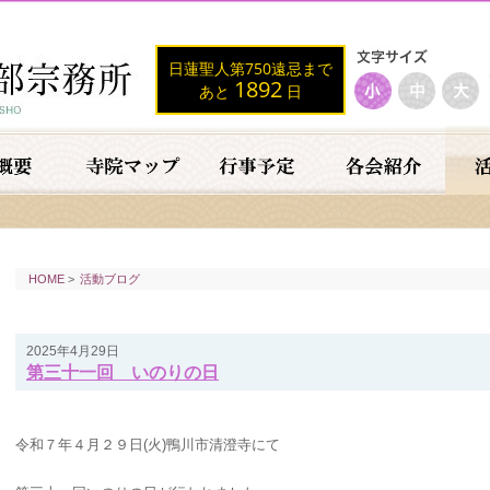
日蓮聖人第750遠忌まで
1892
あと
日
HOME
>
活動ブログ
2025年4月29日
第三十一回 いのりの日
令和７年４月２９日(火)鴨川市清澄寺にて