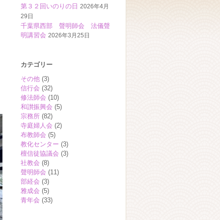
第３２回いのりの日
2026年4月
29日
千葉県西部 聲明師会 法儀聲
明講習会
2026年3月25日
カテゴリー
その他
(3)
信行会
(32)
修法師会
(10)
和讃振興会
(5)
宗務所
(82)
寺庭婦人会
(2)
布教師会
(5)
教化センター
(3)
檀信徒協議会
(3)
社教会
(8)
聲明師会
(11)
部経会
(3)
雅成会
(5)
青年会
(33)