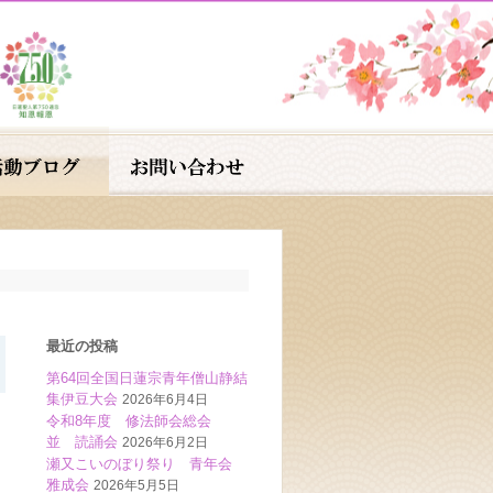
最近の投稿
第64回全国日蓮宗青年僧山静結
集伊豆大会
2026年6月4日
令和8年度 修法師会総会
並 読誦会
2026年6月2日
瀬又こいのぼり祭り 青年会
雅成会
2026年5月5日