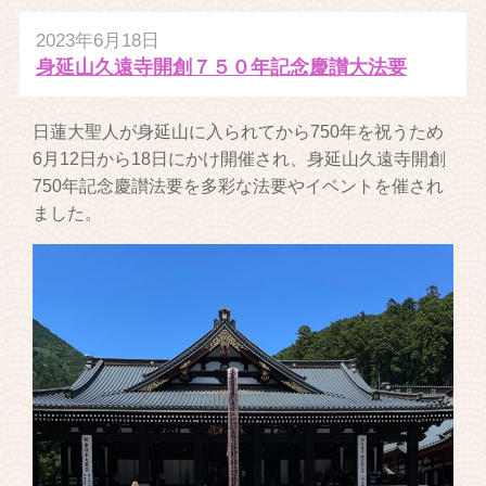
2023年6月18日
身延山久遠寺開創７５０年記念慶讃大法要
日蓮大聖人が身延山に入られてから750年を祝うため
6月12日から18日にかけ開催され、身延山久遠寺開創
750年記念慶讃法要を多彩な法要やイベントを催され
ました。