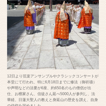
12日より弦楽アンサンブルやクラシックコンサートが
本堂にて行われ、特に6月18日までに修法（御祈禱）
や声明などの法要が6座、約650名のもの僧侶が出
仕、お檀家さん、信徒さん延べ5000人が参列し、法
華経、日蓮大聖人の教えと身延山の歴史を讃え、自身
の信仰を深めました。