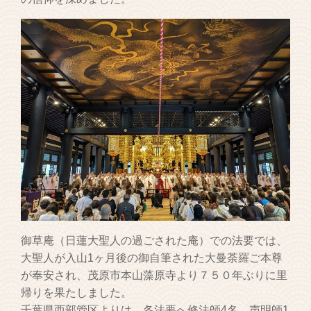
御草庵（日蓮大聖人の過ごされた庵）での法要では、
大聖人が入山1ヶ月後の御自筆された大曼荼羅ご本尊
が奉安され、茂原市本山藻原寺より７５０年ぶりに里
帰りを果たしました。
千葉県西部管区よりは、各法要へ修法師4名、声明師1