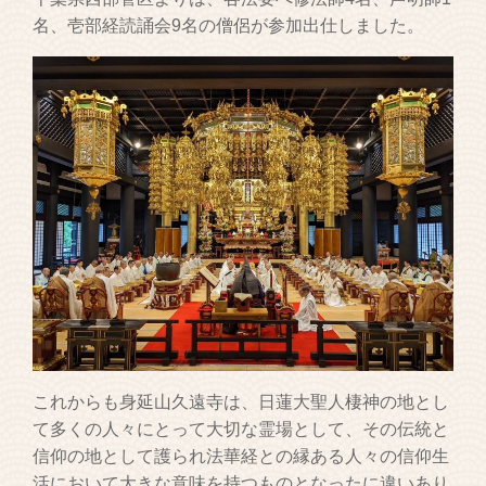
名、壱部経読誦会9名の僧侶が参加出仕しました。
これからも身延山久遠寺は、日蓮大聖人棲神の地とし
て多くの人々にとって大切な霊場として、その伝統と
信仰の地として護られ法華経との縁ある人々の信仰生
活において大きな意味を持つものとなったに違いあり