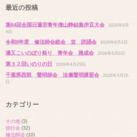
最近の投稿
第64回全国日蓮宗青年僧山静結集伊豆大会
2026年6月
4日
令和8年度 修法師会総会 並 読誦会
2026年6月2日
瀬又こいのぼり祭り 青年会 雅成会
2026年5月5日
第３２回いのりの日
2026年4月29日
千葉県西部 聲明師会 法儀聲明講習会
2026年3月25
日
カテゴリー
その他
(3)
信行会
(32)
修法師会
(10)