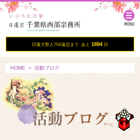
MENU
1894
日蓮大聖人750遠忌まで あと
日
HOME
活動ブログ