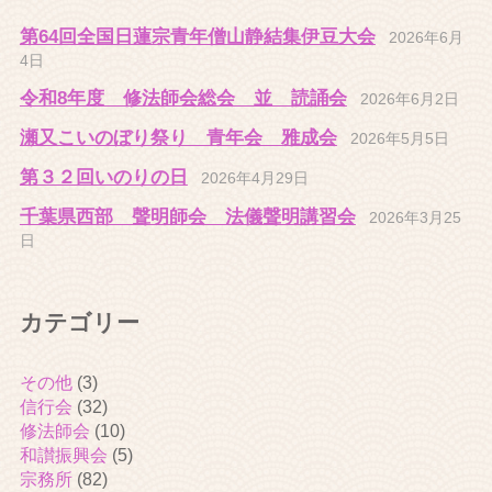
第64回全国日蓮宗青年僧山静結集伊豆大会
2026年6月
4日
令和8年度 修法師会総会 並 読誦会
2026年6月2日
瀬又こいのぼり祭り 青年会 雅成会
2026年5月5日
第３２回いのりの日
2026年4月29日
千葉県西部 聲明師会 法儀聲明講習会
2026年3月25
日
カテゴリー
その他
(3)
信行会
(32)
修法師会
(10)
和讃振興会
(5)
宗務所
(82)