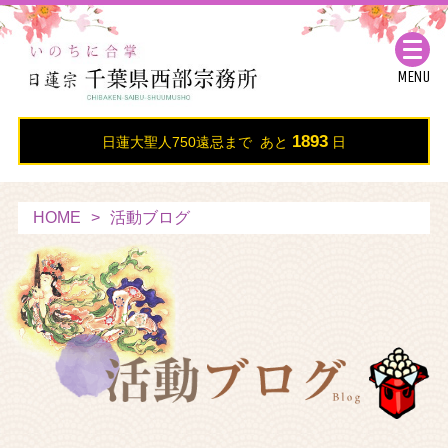
MENU
1893
日蓮大聖人750遠忌まで あと
日
HOME
活動ブログ