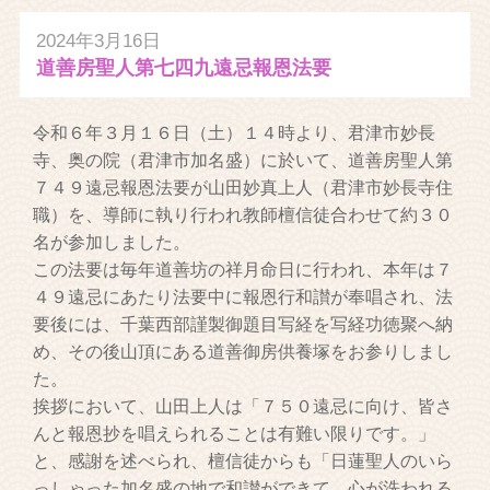
2024年3月16日
道善房聖人第七四九遠忌報恩法要
令和６年３月１６日（土）１４時より、君津市妙長
寺、奥の院（君津市加名盛）に於いて、道善房聖人第
７４９遠忌報恩法要が山田妙真上人（君津市妙長寺住
職）を、導師に執り行われ教師檀信徒合わせて約３０
名が参加しました。
この法要は毎年道善坊の祥月命日に行われ、本年は７
４９遠忌にあたり法要中に報恩行和讃が奉唱され、法
要後には、千葉西部謹製御題目写経を写経功徳聚へ納
め、その後山頂にある道善御房供養塚をお参りしまし
た。
挨拶において、山田上人は「７５０遠忌に向け、皆さ
んと報恩抄を唱えられることは有難い限りです。」
と、感謝を述べられ、檀信徒からも「日蓮聖人のいら
っしゃった加名盛の地で和讃ができて、心が洗われる