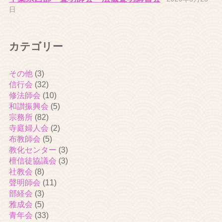
日
カテゴリー
その他
(3)
信行会
(32)
修法師会
(10)
和讃振興会
(5)
宗務所
(82)
寺庭婦人会
(2)
布教師会
(5)
教化センター
(3)
檀信徒協議会
(3)
社教会
(8)
聲明師会
(11)
部経会
(3)
雅成会
(5)
青年会
(33)