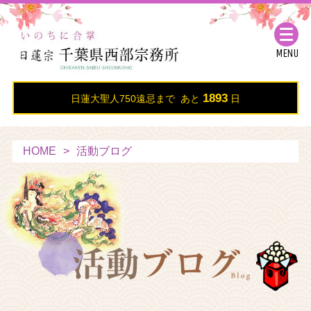
MENU
1893
日蓮大聖人750遠忌まで あと
日
HOME
活動ブログ