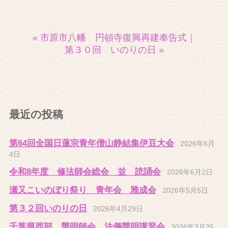
« 市原市八幡 円頓寺復興再建奉告式
｜
第３０回 いのりの日 »
最近の投稿
第64回全国日蓮宗青年僧山静結集伊豆大会
2026年6月
4日
令和8年度 修法師会総会 並 読誦会
2026年6月2日
瀬又こいのぼり祭り 青年会 雅成会
2026年5月5日
第３２回いのりの日
2026年4月29日
千葉県西部 聲明師会 法儀聲明講習会
2026年3月25