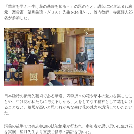
「華道を学ぶ－生け花の基礎を知る－」の題のもと、講師に宏道流８代家
元 梨雲斎 望月義瑄（ぎせん）先生をお招きし、管内教師、寺庭婦人26
名が参加した。
日本独特の伝統的芸術である華道。四季折々の花や草木の魅力を楽しむこ
とや、生け花が私たちに与えるちから、人をもてなす精神として花をいけ
ることなど、敷居が高いと思われがちな生け花の魅力を講演していただい
た。
講義の後半では有志参加の技能検定が行われ、参加者が思い思いに生け花
を実演、望月先生より直接ご指導・講評を頂いた。