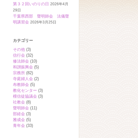
第３２回いのりの日
2026年4月
29日
千葉県西部 聲明師会 法儀聲
明講習会
2026年3月25日
カテゴリー
その他
(3)
信行会
(32)
修法師会
(10)
和讃振興会
(5)
宗務所
(82)
寺庭婦人会
(2)
布教師会
(5)
教化センター
(3)
檀信徒協議会
(3)
社教会
(8)
聲明師会
(11)
部経会
(3)
雅成会
(5)
青年会
(33)