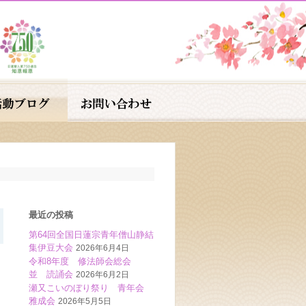
最近の投稿
第64回全国日蓮宗青年僧山静結
集伊豆大会
2026年6月4日
令和8年度 修法師会総会
並 読誦会
2026年6月2日
瀬又こいのぼり祭り 青年会
雅成会
2026年5月5日