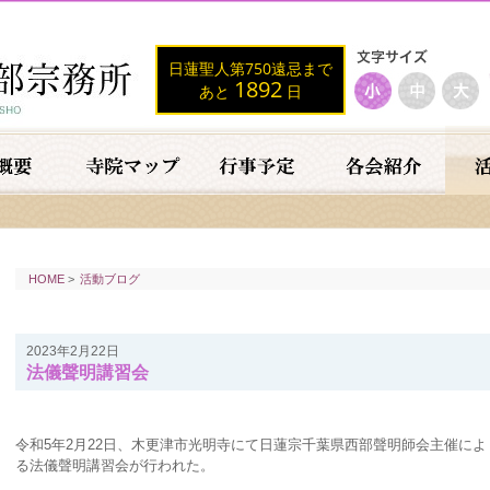
日蓮聖人第750遠忌まで
1892
あと
日
HOME
>
活動ブログ
2023年2月22日
法儀聲明講習会
令和5年2月22日、木更津市光明寺にて日蓮宗千葉県西部聲明師会主催によ
る法儀聲明講習会が行われた。