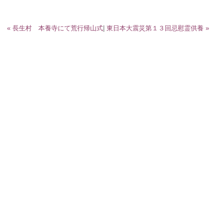
« 長生村 本養寺にて荒行帰山式
|
東日本大震災第１３回忌慰霊供養 »