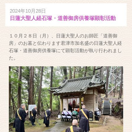
2024年10月28日
日蓮大聖人経石塚・道善御房供養塚顕彰活動
１０月２８日（月）、日蓮大聖人のお師匠「道善御
房」のお墓と伝わります君津市加名盛の日蓮大聖人経
石塚・道善御房供養塚にて顕彰活動が執り行われまし
た。