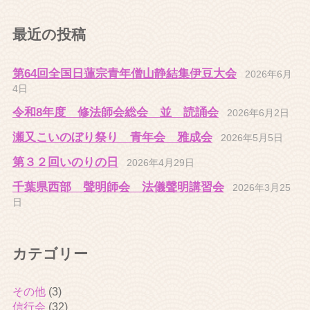
最近の投稿
第64回全国日蓮宗青年僧山静結集伊豆大会
2026年6月
4日
令和8年度 修法師会総会 並 読誦会
2026年6月2日
瀬又こいのぼり祭り 青年会 雅成会
2026年5月5日
第３２回いのりの日
2026年4月29日
千葉県西部 聲明師会 法儀聲明講習会
2026年3月25
日
カテゴリー
その他
(3)
信行会
(32)