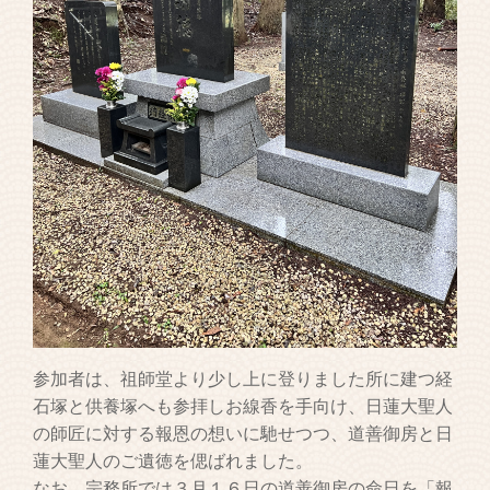
参加者は、祖師堂より少し上に登りました所に建つ経
石塚と供養塚へも参拝しお線香を手向け、日蓮大聖人
の師匠に対する報恩の想いに馳せつつ、道善御房と日
蓮大聖人のご遺徳を偲ばれました。
なお、宗務所では３月１６日の道善御房の命日を「報