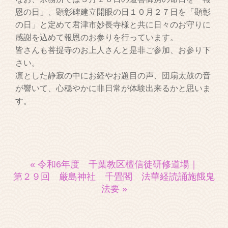
恩の日」、顕彰碑建立開眼の日１０月２７日を「顕彰
の日」と定めて君津市妙長寺様と共に日々のお守りに
感謝を込めて報恩のお参りを行っています。
皆さんも菩提寺のお上人さんと是非ご参加、お参り下
さい。
凛とした静寂の中にお経やお題目の声、団扇太鼓の音
が響いて、心穏やかに非日常が体験出来るかと思いま
す。
« 令和6年度 千葉教区檀信徒研修道場
｜
第２９回 厳島神社 千畳閣 法華経読誦施餓鬼
法要 »