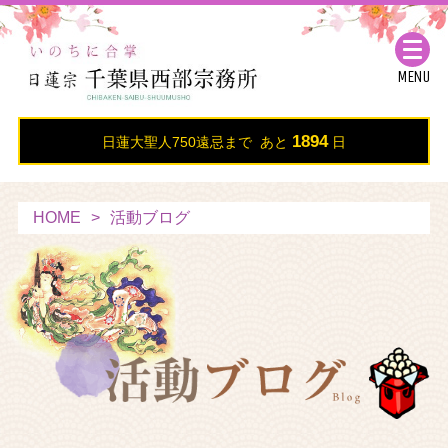
MENU
1894
日蓮大聖人750遠忌まで あと
日
HOME
活動ブログ