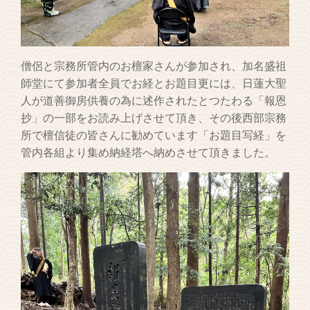
僧侶と宗務所管内のお檀家さんが参加され、加名盛祖
師堂にて参加者全員でお経とお題目更には、日蓮大聖
人が道善御房供養の為に述作されたとつたわる「報恩
抄」の一部をお読み上げさせて頂き、その後西部宗務
所で檀信徒の皆さんに勧めています「お題目写経」を
管内各組より集め納経塔へ納めさせて頂きました。