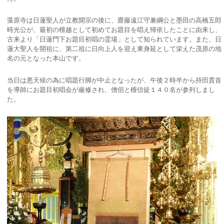
藻原寺は日蓮聖人が立教開宗の後に、齋藤遠江守兼綱公と墨田の高橋五郎
時光公が、最初の檀越として初めてお題目を唱え帰依したことに由来し、
古来より「日蓮門下お題目初唱の霊場」として知られています。また、日
蓮大聖人を開祖に、第二祖に日向上人を迎え東身延として栄えた茂原の地
名の元となった本山です。
当日は悪天候の為に唱題行脚が中止となったが、午後２時半から持田貫首
を導師にお題目初唱会が厳修され、僧侶と檀信徒１４０名が参列しまし
た。