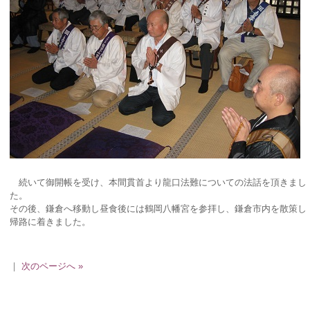
続いて御開帳を受け、本間貫首より龍口法難についての法話を頂きまし
た。
その後、鎌倉へ移動し昼食後には鶴岡八幡宮を参拝し、鎌倉市内を散策し
帰路に着きました。
｜
次のページへ »