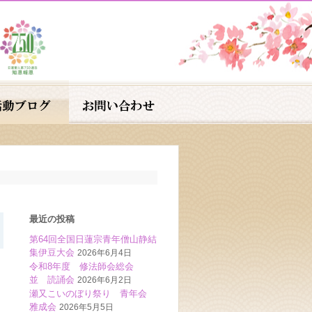
最近の投稿
第64回全国日蓮宗青年僧山静結
集伊豆大会
2026年6月4日
令和8年度 修法師会総会
並 読誦会
2026年6月2日
瀬又こいのぼり祭り 青年会
雅成会
2026年5月5日