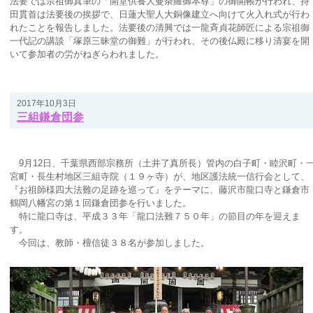
法要では宗祖御真筆の「開堂供養大曼荼羅御本尊」の御開帳が行われ、持
田貫首は法要後の挨拶で、日蓮大聖人大銅像建立へ向けて火入れ式が行わ
れたことを報告しました。法要後の清興では一龍斉貞花師匠による宗祖御
一代記の講談「塚原三昧堂の御難」が行われ、その後仏殿に移り清宴を開
いて参加者の労がねぎらわれました。
2017年10月3日
三組鎌倉団参
9月12日、千葉県西部宗務所（土井了真所長）管内の白子町・睦沢町・
宮町・長生村地区三組寺院（１９ヶ寺）が、地区護法統一信行会として、
『お祖師様四大法難の足跡を巡って』をテーマに、藤沢市龍口寺と鎌倉市
鶴岡八幡宮の第１回鎌倉団参を行いました。
特に龍口寺は、平成３３年「龍口法難７５０年」の節目の年を迎えま
す。
今回は、教師・檀信徒３８名が参加しました。