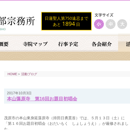
日蓮聖人第750遠忌まで
1894
あと
日
HOME
>
活動ブログ
2017年10月3日
本山藻原寺 第16回お題目初唱会
茂原市の本山東身延藻原寺（持田日勇貫首）では、５月１３日（土）に
「第１６回お題目初唱会（おだいもく しょしょうえ）」が厳修されまし
た。