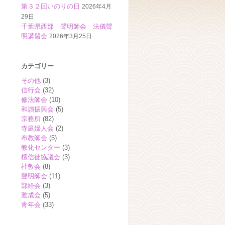
第３２回いのりの日
2026年4月
29日
千葉県西部 聲明師会 法儀聲
明講習会
2026年3月25日
カテゴリー
その他
(3)
信行会
(32)
修法師会
(10)
和讃振興会
(5)
宗務所
(82)
寺庭婦人会
(2)
布教師会
(5)
教化センター
(3)
檀信徒協議会
(3)
社教会
(8)
聲明師会
(11)
部経会
(3)
雅成会
(5)
青年会
(33)