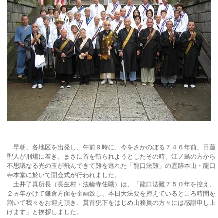
早朝、各地区を出発し、午前９時に、今をさかのぼる７４６年前、日蓮
聖人が刑場に着き、まさに首を斬られようとしたその時、江ノ島の方から
不思議なる光の玉が飛んできて難を逃れた「龍口法難」の霊跡本山・龍口
寺本堂に於いて開会式が行われました。
土井了真所長（長生村・法輪寺住職）は、「龍口法難７５０年を控え、
２ヵ年かけて鎌倉方面を企画致し、本日大法要を控えているところ時間を
割いて我々をお迎え頂き、貫首猊下をはじめ山務員の方々には感謝申し上
げます」と挨拶しました。