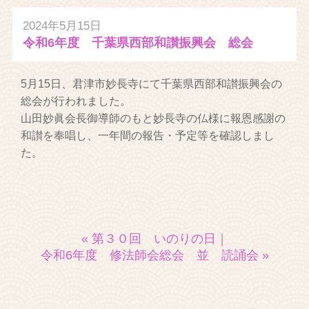
2024年5月15日
令和6年度 千葉県西部和讃振興会 総会
5月15日、君津市妙長寺にて千葉県西部和讃振興会の
総会が行われました。
山田妙眞会長御導師のもと妙長寺の仏様に報恩感謝の
和讃を奉唱し、一年間の報告・予定等を確認しまし
た。
« 第３０回 いのりの日
｜
令和6年度 修法師会総会 並 読誦会 »