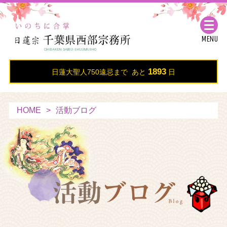
MENU
1893
日蓮大聖人750遠忌まで あと
日
HOME
活動ブログ