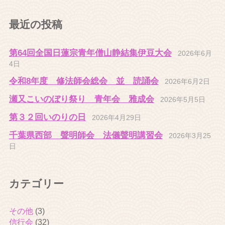
最近の投稿
第64回全国日蓮宗青年僧山静結集伊豆大会
2026年6月
4日
令和8年度 修法師会総会 並 読誦会
2026年6月2日
瀬又こいのぼり祭り 青年会 雅成会
2026年5月5日
第３２回いのりの日
2026年4月29日
千葉県西部 聲明師会 法儀聲明講習会
2026年3月25
日
カテゴリー
その他
(3)
信行会
(32)