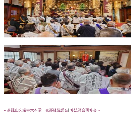
« 身延山久遠寺大本堂 壱部経読誦会
|
修法師会研修会 »