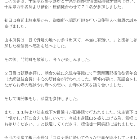
この団参は、千葉県西部宗務所と千葉県西部檀信徒協議会が合同で行い、
千葉県西部各所より僧侶・檀信徒合わせて７１名が参加しました。
初日は身延山駐車場から、御廟所へ唱題行脚を行い日蓮聖人へ報恩の誠を
奉げました。
山本所長は「皆で身延の地へお参り出来て、本当に有難い。」と団参に参
加した檀信徒へ感謝を述べました。
その後、門前町を散策し、各々が楽しみました。
２日目は朝勤参拝し、朝食の後に久遠寺客殿にて千葉県西部檀信徒青年会
（大網健益会長）中心の研修会が行われました。研修内容は、茶話会をし
ながらお寺の現状やお寺への想い、お寺の将来を語り合いました。
そして御開帳をし、諸堂を参拝しました。
また、１１時より法主猊下お目通りが旧書院で行われました。法主猊下は
「懐かしい顔に会えて嬉しいです。今後も身延山を盛り上げる為、気軽に
お参りください。」と歓迎してくださり、檀信徒一同笑顔に溢れました。
今回の団参で根元会長は「コロナ過に於いて色々な行事が縮小していまし