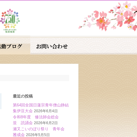
最近の投稿
第64回全国日蓮宗青年僧山静結
集伊豆大会
2026年6月4日
令和8年度 修法師会総会
並 読誦会
2026年6月2日
瀬又こいのぼり祭り 青年会
雅成会
2026年5月5日