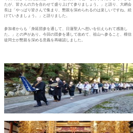
たが、皆さんの力を合わせて盛り上げて参りましょう。」と語り、大網会
長は「やっぱり皆さんで集まり、懇親を深められるのは楽しいですね。続
けていきましょう。」と語りました。
参加者からも「身延団参を通して、日蓮聖人へ想いを伝えられて感激し
た。」との声があり。今回の団参を通して改めて、祖山へ参ること、檀信
徒同士が懇親を深める意義を再確認しました。