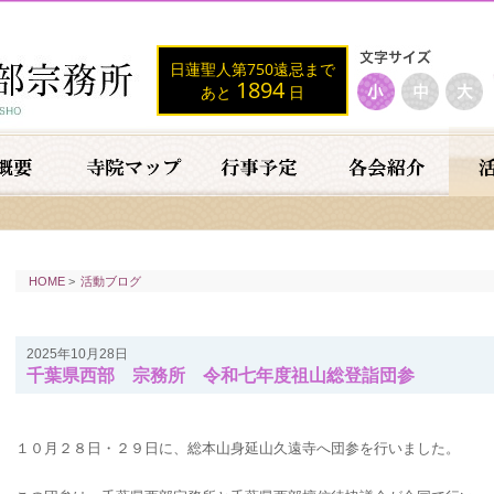
日蓮聖人第750遠忌まで
1894
あと
日
HOME
>
活動ブログ
2025年10月28日
千葉県西部 宗務所 令和七年度祖山総登詣団参
１０月２８日・２９日に、総本山身延山久遠寺へ団参を行いました。