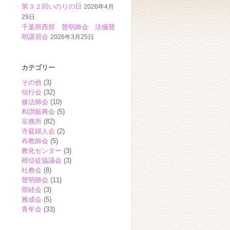
第３２回いのりの日
2026年4月
29日
千葉県西部 聲明師会 法儀聲
明講習会
2026年3月25日
カテゴリー
その他
(3)
信行会
(32)
修法師会
(10)
和讃振興会
(5)
宗務所
(82)
寺庭婦人会
(2)
布教師会
(5)
教化センター
(3)
檀信徒協議会
(3)
社教会
(8)
聲明師会
(11)
部経会
(3)
雅成会
(5)
青年会
(33)