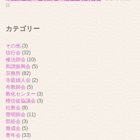
日
カテゴリー
その他
(3)
信行会
(32)
修法師会
(10)
和讃振興会
(5)
宗務所
(82)
寺庭婦人会
(2)
布教師会
(5)
教化センター
(3)
檀信徒協議会
(3)
社教会
(8)
聲明師会
(11)
部経会
(3)
雅成会
(5)
青年会
(33)