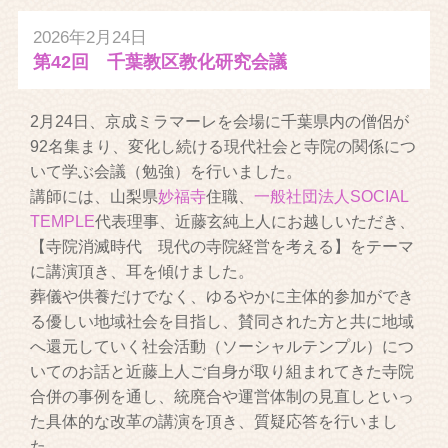
2026年2月24日
第42回 千葉教区教化研究会議
2月24日、京成ミラマーレを会場に千葉県内の僧侶が
92名集まり、変化し続ける現代社会と寺院の関係につ
いて学ぶ会議（勉強）を行いました。
講師には、山梨県
妙福寺
住職、
一般社団法人SOCIAL
TEMPLE
代表理事、近藤玄純上人にお越しいただき、
【寺院消滅時代 現代の寺院経営を考える】をテーマ
に講演頂き、耳を傾けました。
葬儀や供養だけでなく、ゆるやかに主体的参加ができ
る優しい地域社会を目指し、賛同された方と共に地域
へ還元していく社会活動（ソーシャルテンプル）につ
いてのお話と近藤上人ご自身が取り組まれてきた寺院
合併の事例を通し、統廃合や運営体制の見直しといっ
た具体的な改革の講演を頂き、質疑応答を行いまし
た。