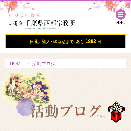
MENU
1892
日蓮大聖人750遠忌まで あと
日
HOME
活動ブログ