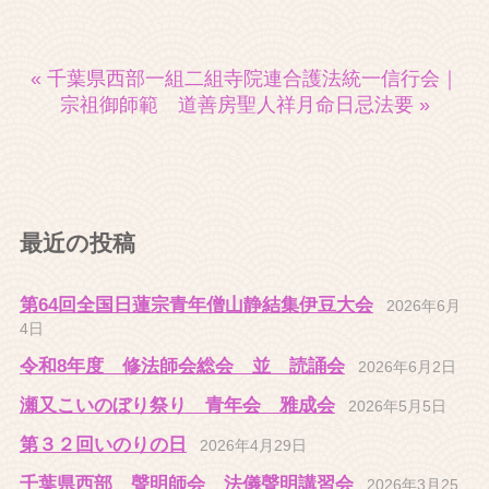
« 千葉県西部一組二組寺院連合護法統一信行会
｜
宗祖御師範 道善房聖人祥月命日忌法要 »
最近の投稿
第64回全国日蓮宗青年僧山静結集伊豆大会
2026年6月
4日
令和8年度 修法師会総会 並 読誦会
2026年6月2日
瀬又こいのぼり祭り 青年会 雅成会
2026年5月5日
第３２回いのりの日
2026年4月29日
千葉県西部 聲明師会 法儀聲明講習会
2026年3月25